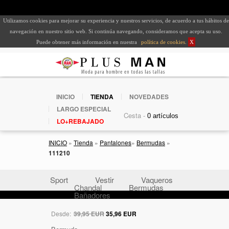
Utilizamos cookies para mejorar su experiencia y nuestros servicios, de acuerdo a tus hábitos de
navegación en nuestro sitio web. Si continúa navegando, consideramos que acepta su uso.
Puede obtener más información en nuestra
política de cookies
.
X
INICIO
TIENDA
NOVEDADES
LARGO ESPECIAL
Cesta -
LO+REBAJADO
INICIO
»
Tienda
»
Pantalones
»
Bermudas
»
111210
Sport
Vestir
Vaqueros
Chandal
Bermudas
Bañadores
Desde:
39,95 EUR
35,96 EUR