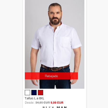
Rebajado
5.00
Tallas L a 8XL
Desde:
34,95 EUR
out of 5
9,99 EUR