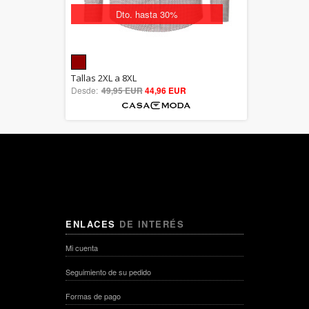
Dto. hasta 30%
5.00
Tallas 2XL a 8XL
Desde:
49,95 EUR
out of 5
44,96 EUR
ENLACES
DE INTERÉS
Mi cuenta
Seguimiento de su pedido
Formas de pago