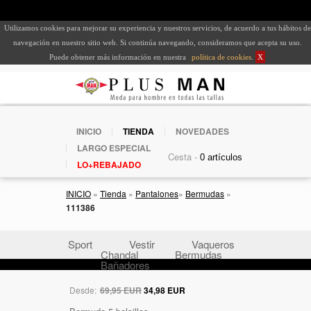
Utilizamos cookies para mejorar su experiencia y nuestros servicios, de acuerdo a tus hábitos de
navegación en nuestro sitio web. Si continúa navegando, consideramos que acepta su uso.
Puede obtener más información en nuestra
política de cookies
.
X
INICIO
TIENDA
NOVEDADES
LARGO ESPECIAL
Cesta -
LO+REBAJADO
INICIO
»
Tienda
»
Pantalones
»
Bermudas
»
111386
Sport
Vestir
Vaqueros
Chandal
Bermudas
Bañadores
Desde:
69,95 EUR
34,98 EUR