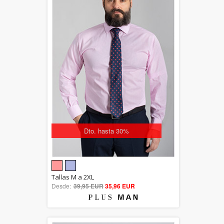
Dto. hasta 30%
5.00
Tallas M a 2XL
Desde:
39,95 EUR
out of 5
35,96 EUR