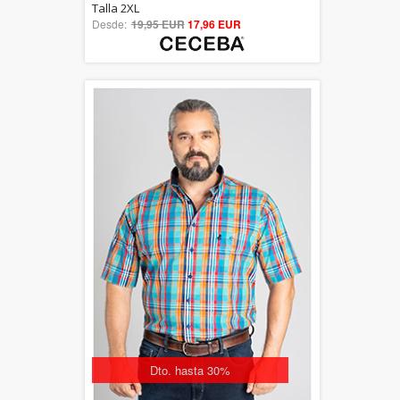
5.00
Talla 2XL
Desde:
19,95 EUR
out of 5
17,96 EUR
Dto. hasta 30%