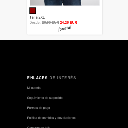
5.00
Talla 2XL
Desde:
26,95 EUR
out of 5
24,26 EUR
ENLACES
DE INTERÉS
Mi cuenta
Seguimiento de su pedido
Formas de pago
Política de cambios y devoluciones
Conozca su talla