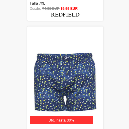
5.00
Talla 7XL
Desde:
74,95 EUR
out of 5
19,99 EUR
Dto. hasta 30%