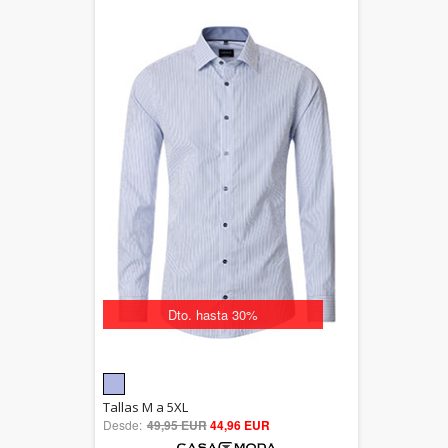
Dto. hasta 30%
5.00
Tallas M a 5XL
Desde:
49,95 EUR
out of 5
44,96 EUR