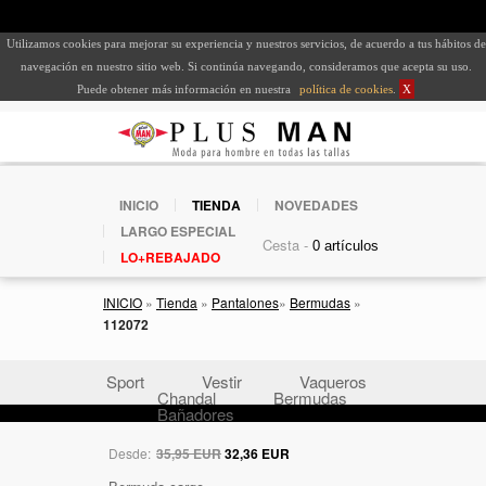
Utilizamos cookies para mejorar su experiencia y nuestros servicios, de acuerdo a tus hábitos de
navegación en nuestro sitio web. Si continúa navegando, consideramos que acepta su uso.
Puede obtener más información en nuestra
política de cookies
.
X
INICIO
TIENDA
NOVEDADES
LARGO ESPECIAL
Cesta -
LO+REBAJADO
INICIO
»
Tienda
»
Pantalones
»
Bermudas
»
112072
Sport
Vestir
Vaqueros
Chandal
Bermudas
Bañadores
Desde:
35,95 EUR
32,36 EUR