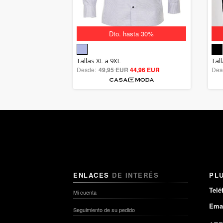
Dto. hasta 30%
5.00
Tallas XL a 9XL
Tal
Desde:
49,95 EUR
out of 5
44,96 EUR
Des
ENLACES
DE INTERÉS
PL
Telé
Mi cuenta
Emai
Seguimiento de su pedido