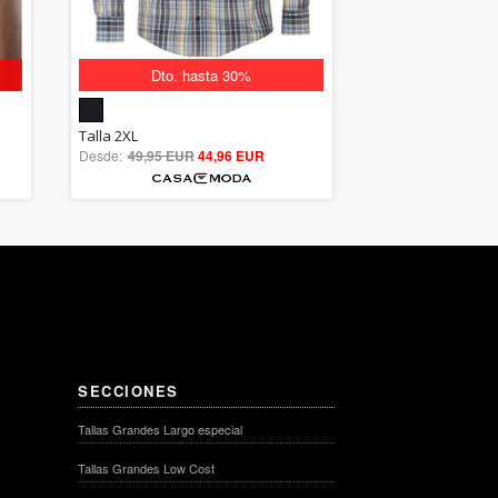
Dto. hasta 30%
5.00
Talla 2XL
Desde:
49,95 EUR
out of 5
44,96 EUR
SECCIONES
Tallas Grandes Largo especial
Tallas Grandes Low Cost