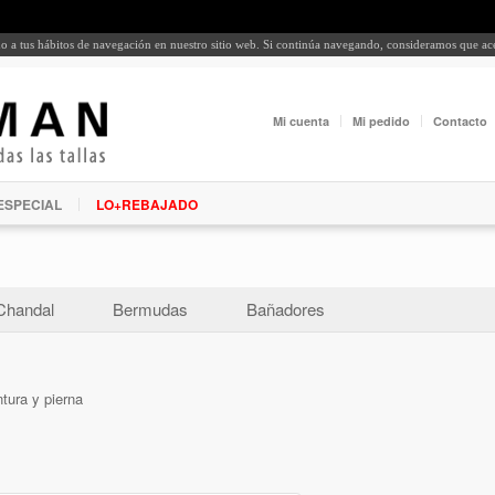
rdo a tus hábitos de navegación en nuestro sitio web. Si continúa navegando, consideramos que a
Mi cuenta
Mi pedido
Contacto
ESPECIAL
LO+REBAJADO
Chandal
Bermudas
Bañadores
tura y pierna