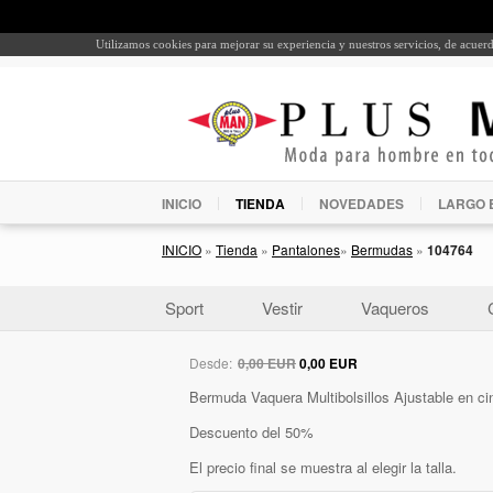
Utilizamos cookies para mejorar su experiencia y nuestros servicios, de acue
INICIO
TIENDA
NOVEDADES
LARGO 
INICIO
»
Tienda
»
Pantalones
»
Bermudas
»
104764
Sport
Vestir
Vaqueros
Desde:
0,00 EUR
0,00 EUR
Bermuda Vaquera Multibolsillos Ajustable en cin
Descuento del 50%
El precio final se muestra al elegir la talla.