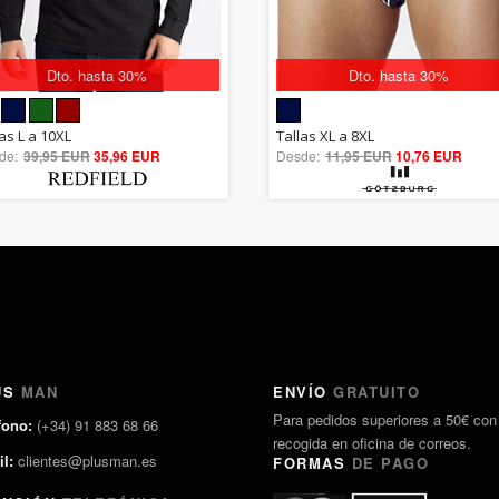
Dto. hasta 30%
Dto. hasta 30%
5.00
5.00
las L a 10XL
Tallas XL a 8XL
de:
39,95 EUR
out of 5
35,96 EUR
Desde:
11,95 EUR
out of 5
10,76 EUR
US
MAN
ENVÍO
GRATUITO
Para pedidos superiores a 50€ con
fono:
(+34) 91 883 68 66
recogida en oficina de correos.
l:
clientes@plusman.es
FORMAS
DE PAGO