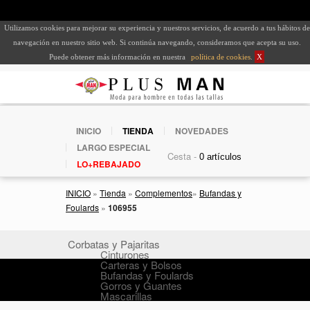
Utilizamos cookies para mejorar su experiencia y nuestros servicios, de acuerdo a tus hábitos de
navegación en nuestro sitio web. Si continúa navegando, consideramos que acepta su uso.
Puede obtener más información en nuestra
política de cookies
.
X
INICIO
TIENDA
NOVEDADES
LARGO ESPECIAL
Cesta -
LO+REBAJADO
INICIO
»
Tienda
»
Complementos
»
Bufandas y
Foulards
»
106955
Corbatas y Pajaritas
Cinturones
Carteras y Bolsos
Bufandas y Foulards
Gorros y Guantes
Mascarillas