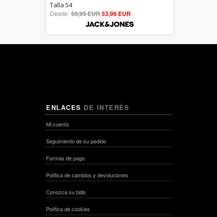
5.00
Talla 54
Desde:
59,95 EUR
out of 5
53,96 EUR
ENLACES
DE INTERÉS
Mi cuenta
Seguimiento de su pedido
Formas de pago
Política de cambios y devoluciones
Conozca su talla
Política de cookies