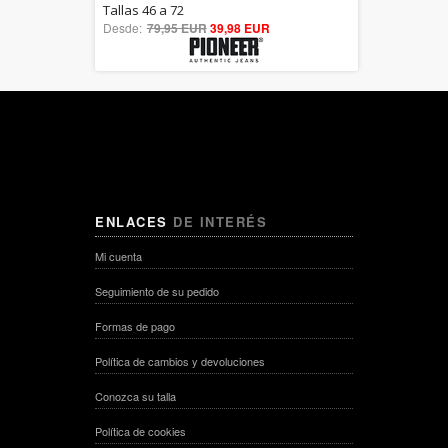
5.00
Tallas 46 a 72
Desde:
79,95 EUR
out of 5
39,98 EUR
ENLACES
DE INTERÉS
Mi cuenta
Seguimiento de su pedido
Formas de pago
Política de cambios y devoluciones
Conozca su talla
Política de cookies