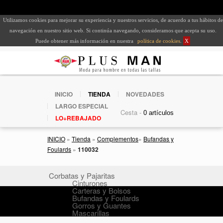
Utilizamos cookies para mejorar su experiencia y nuestros servicios, de acuerdo a tus hábitos de
navegación en nuestro sitio web. Si continúa navegando, consideramos que acepta su uso.
Puede obtener más información en nuestra
política de cookies
.
X
INICIO
TIENDA
NOVEDADES
LARGO ESPECIAL
Cesta -
LO+REBAJADO
INICIO
»
Tienda
»
Complementos
»
Bufandas y
Foulards
»
110032
Corbatas y Pajaritas
Cinturones
Carteras y Bolsos
Bufandas y Foulards
Gorros y Guantes
Mascarillas