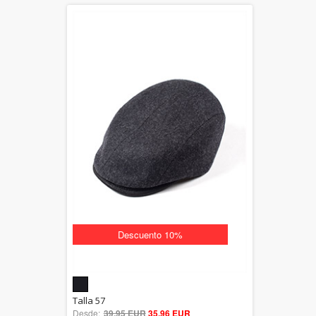
Descuento 10%
5.00
Talla 57
Desde:
39,95 EUR
out of 5
35,96 EUR