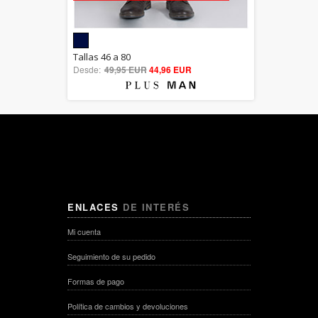
5.00
Tallas 46 a 80
Desde:
49,95 EUR
out of 5
44,96 EUR
ENLACES
DE INTERÉS
Mi cuenta
Seguimiento de su pedido
Formas de pago
Política de cambios y devoluciones