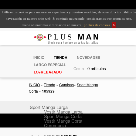
Utilizamos cookies para mejorar su experiencia y nuestros servicios, de acuerdo a tus hábitos de
navegación en nuestro sitio web. Si continúa navegando, consideramos que acepta su uso.
Puede obtener más información en nuestra
política de cookies
.
X
INICIO
TIENDA
NOVEDADES
LARGO ESPECIAL
Cesta -
LO+REBAJADO
INICIO
»
Tienda
»
Camisas
»
Sport Manga
Corta
»
105929
Sport Manga Larga
Vestir Manga Larga
Sport Manga Corta
Vestir Manga Corta
Ceremonia