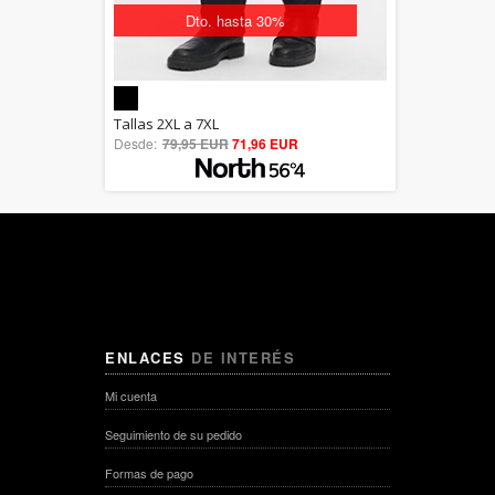
Dto. hasta 30%
5.00
Tallas 2XL a 7XL
Desde:
79,95 EUR
out of 5
71,96 EUR
ENLACES
DE INTERÉS
Mi cuenta
Seguimiento de su pedido
Formas de pago