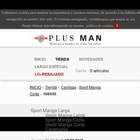
Utilizamos cookies para mejorar su experiencia y nuestros servicios, de acuerdo a tus hábitos de
navegación en nuestro sitio web. Si continúa navegando, consideramos que acepta su uso.
Puede obtener más información en nuestra
política de cookies
.
X
INICIO
TIENDA
NOVEDADES
LARGO ESPECIAL
Cesta -
LO+REBAJADO
INICIO
»
Tienda
»
Camisas
»
Sport Manga
Corta
»
106545
Sport Manga Larga
Vestir Manga Larga
Sport Manga Corta
Vestir Manga Corta
Ceremonia