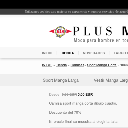
Utilizamos cookies para mejorar su experiencia y nuestros servicios, de acue
INICIO
TIENDA
NOVEDADES
LARGO 
INICIO
»
Tienda
»
Camisas
»
Sport Manga Corta
»
106
Sport Manga Larga
Vestir Manga Larg
Desde:
0,00 EUR
0,00 EUR
Camisa sport manga corta dibujo cuadro.
Descuento del 70%
El precio final se muestra al elegir la talla.