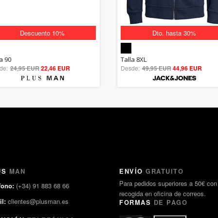
Descuento 10%
Dto. hasta 30%
5.00
5.00
a 90
Talla 8XL
de:
24,95 EUR
out of 5
22,46 EUR
Desde:
49,95 EUR
out of 5
44,96 EUR
US
MAN
ENVÍO
GRATUITO
Para pedidos superiores a 50€ con
fono:
(+34) 91 883 68 66
recogida en oficina de correos.
l:
clientes@plusman.es
FORMAS
DE PAGO