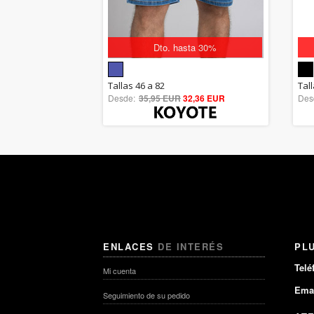
Dto. hasta 30%
5.00
Tallas 46 a 82
Tall
Desde:
35,95 EUR
out of 5
32,36 EUR
Des
ENLACES
DE INTERÉS
PL
Telé
Mi cuenta
Emai
Seguimiento de su pedido