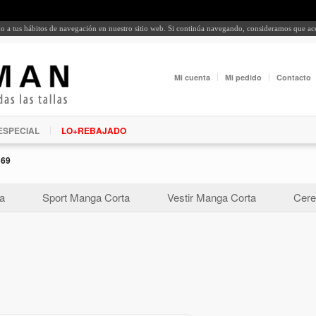
rdo a tus hábitos de navegación en nuestro sitio web. Si continúa navegando, consideramos que a
Mi cuenta
Mi pedido
Contacto
ESPECIAL
LO+REBAJADO
569
a
Sport Manga Corta
Vestir Manga Corta
Cere