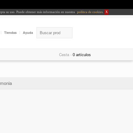
cepta su uso. Puede obtener más información en nuestra
política de cookies
.
X
Tiendas
Ayuda
Cesta -
monia