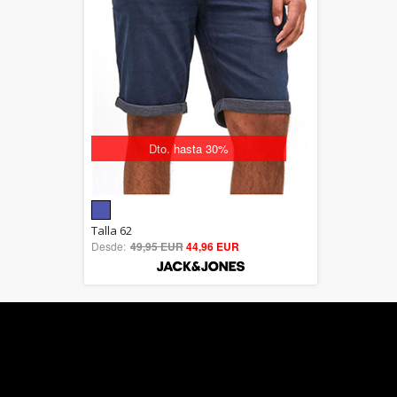
Dto. hasta 30%
Dto. hasta 30%
5.00
Talla 62
Desde:
49,95 EUR
out of 5
44,96 EUR