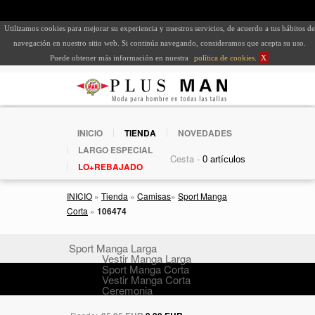
Utilizamos cookies para mejorar su experiencia y nuestros servicios, de acuerdo a tus hábitos de
navegación en nuestro sitio web. Si continúa navegando, consideramos que acepta su uso.
Puede obtener más información en nuestra
política de cookies
.
X
INICIO
TIENDA
NOVEDADES
LARGO ESPECIAL
Cesta -
LO+REBAJADO
INICIO
»
Tienda
»
Camisas
»
Sport Manga
Corta
»
106474
Sport Manga Larga
Vestir Manga Larga
Sport Manga Corta
Vestir Manga Corta
Ceremonia