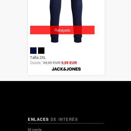
Rebajado
5.00
Talla 2XL
Desde:
34,95 EUR
out of 5
9,99 EUR
ENLACES
DE INTERÉS
Mi cuenta