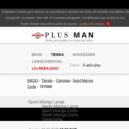
Utilizamos cookies para mejorar su experiencia y nuestros servicios, de acuerdo a tus hábitos de
navegación en nuestro sitio web. Si continúa navegando, consideramos que acepta su uso.
Puede obtener más información en nuestra
política de cookies
.
X
INICIO
TIENDA
NOVEDADES
LARGO ESPECIAL
Cesta -
LO+REBAJADO
INICIO
»
Tienda
»
Camisas
»
Sport Manga
Corta
»
107009
Sport Manga Larga
Vestir Manga Larga
Sport Manga Corta
Vestir Manga Corta
Ceremonia