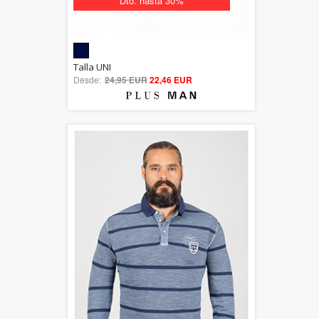
Dto. hasta 30%
5.00
Talla UNI
Desde:
24,95 EUR
out of 5
22,46 EUR