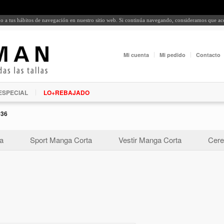
rdo a tus hábitos de navegación en nuestro sitio web. Si continúa navegando, consideramos que a
Mi cuenta
Mi pedido
Contacto
ESPECIAL
LO+REBAJADO
936
a
Sport Manga Corta
Vestir Manga Corta
Cere