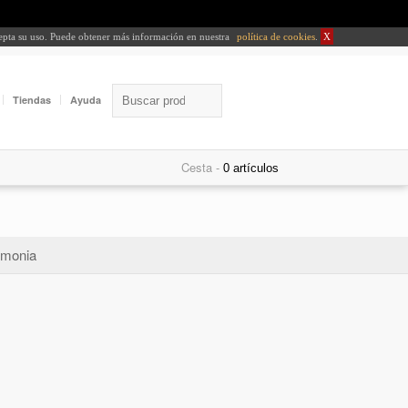
cepta su uso. Puede obtener más información en nuestra
política de cookies
.
X
Tiendas
Ayuda
Cesta -
monia