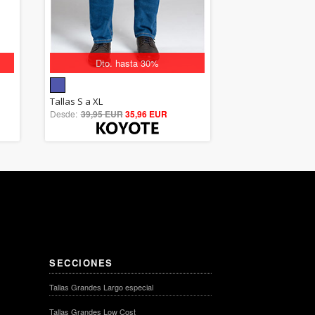
Dto. hasta 30%
5.00
Tallas S a XL
Desde:
39,95 EUR
out of 5
35,96 EUR
SECCIONES
Tallas Grandes Largo especial
Tallas Grandes Low Cost