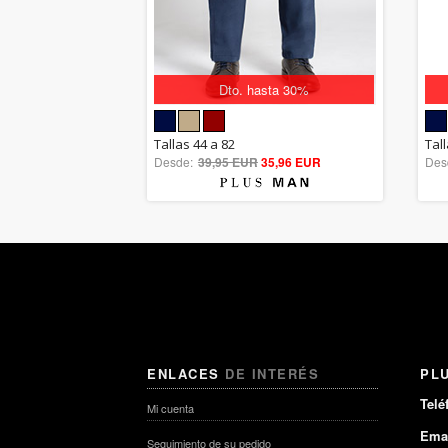
Dto. hasta 30%
5.00
Tallas 44 a 82
Tal
Desde:
39,95 EUR
out of 5
35,96 EUR
Des
ENLACES
DE INTERÉS
PL
Telé
Mi cuenta
Emai
Seguimiento de su pedido