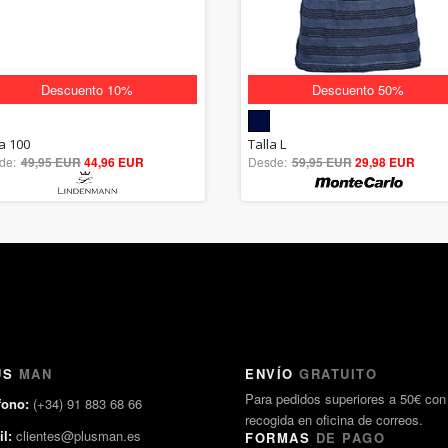
Descuento 10%
Descuento 50%
5.00
5.00
la 100
Talla L
de:
49,95 EUR
out of 5
44,96 EUR
Desde:
59,95 EUR
out of 5
29,98 EUR
US
MAN
ENVÍO
GRATUITO
Para pedidos superiores a 50€ con
fono:
(+34) 91 883 68 66
recogida en oficina de correos.
l:
clientes@plusman.es
FORMAS
DE PAGO