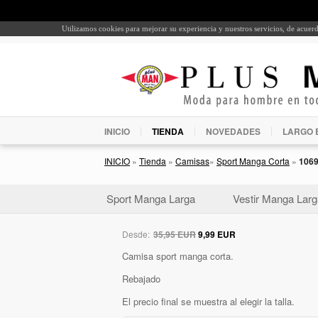
Utilizamos cookies para mejorar su experiencia y nuestros servicios, de acue
INICIO
TIENDA
NOVEDADES
LARGO 
INICIO
»
Tienda
»
Camisas
»
Sport Manga Corta
»
106
Sport Manga Larga
Vestir Manga Larg
Desde:
35,95 EUR
9,99 EUR
Camisa sport manga corta.
Rebajado
El precio final se muestra al elegir la talla.