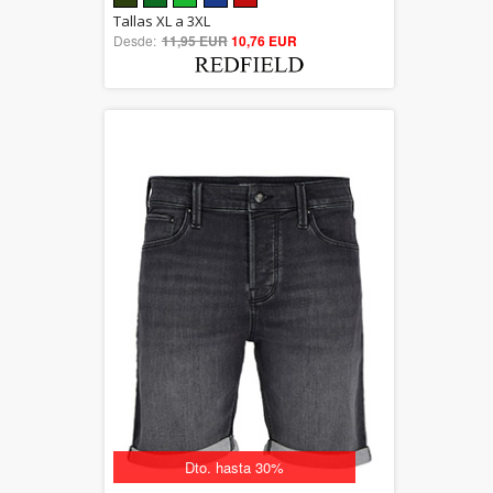
5.00
Tallas XL a 3XL
Desde:
11,95 EUR
out of 5
10,76 EUR
Dto. hasta 30%