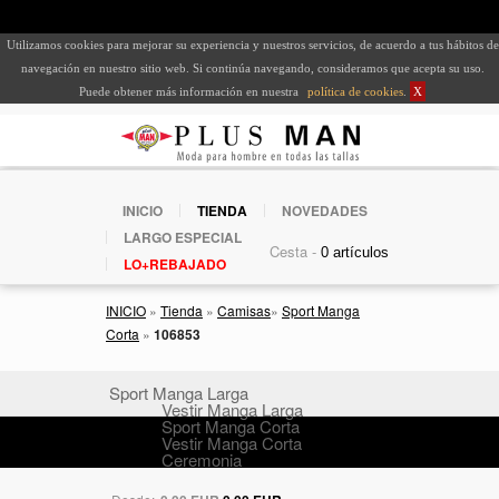
Utilizamos cookies para mejorar su experiencia y nuestros servicios, de acuerdo a tus hábitos de
navegación en nuestro sitio web. Si continúa navegando, consideramos que acepta su uso.
Puede obtener más información en nuestra
política de cookies
.
X
INICIO
TIENDA
NOVEDADES
LARGO ESPECIAL
Cesta -
LO+REBAJADO
INICIO
»
Tienda
»
Camisas
»
Sport Manga
Corta
»
106853
Sport Manga Larga
Vestir Manga Larga
Sport Manga Corta
Vestir Manga Corta
Ceremonia