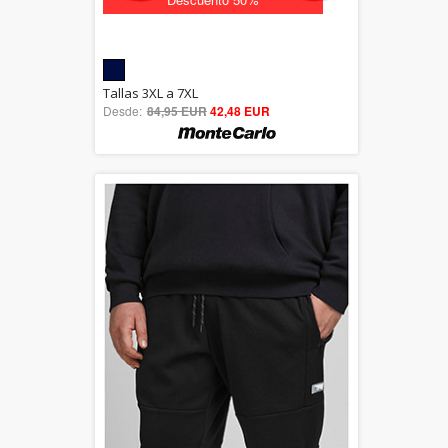
5.00
Tallas 3XL a 7XL
Desde:
84,95 EUR
out of 5
42,48 EUR