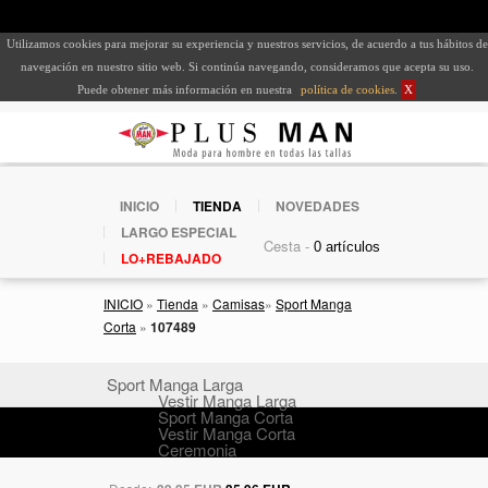
Utilizamos cookies para mejorar su experiencia y nuestros servicios, de acuerdo a tus hábitos de
navegación en nuestro sitio web. Si continúa navegando, consideramos que acepta su uso.
Puede obtener más información en nuestra
política de cookies
.
X
INICIO
TIENDA
NOVEDADES
LARGO ESPECIAL
Cesta -
LO+REBAJADO
INICIO
»
Tienda
»
Camisas
»
Sport Manga
Corta
»
107489
Sport Manga Larga
Vestir Manga Larga
Sport Manga Corta
Vestir Manga Corta
Ceremonia