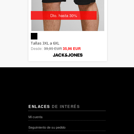
Dto. hasta 30%
5.00
Tallas 3XL a 6XL
Desde:
39,95 EUR
out of 5
35,96 EUR
ENLACES
DE INTERÉS
Mi cuenta
Seguimiento de su pedido