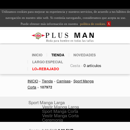
Utilizamos cookies para mejorar su experiencia y nuestros servicios, de acuerdo a tus hábitos de
navegación en nuestro sitio web. Si continúa navegando, consideramos que acepta su uso.
Puede obtener más información en nuestra
política de cookies
.
X
INICIO
TIENDA
NOVEDADES
LARGO ESPECIAL
Cesta -
LO+REBAJADO
INICIO
»
Tienda
»
Camisas
»
Sport Manga
Corta
»
107972
Sport Manga Larga
Vestir Manga Larga
Sport Manga Corta
Vestir Manga Corta
Ceremonia