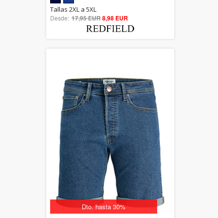
5.00
Tallas 2XL a 5XL
Desde:
17,95 EUR
out of 5
8,98 EUR
Dto. hasta 30%