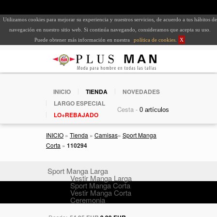
Utilizamos cookies para mejorar su experiencia y nuestros servicios, de acuerdo a tus hábitos de
navegación en nuestro sitio web. Si continúa navegando, consideramos que acepta su uso.
Puede obtener más información en nuestra
política de cookies
.
X
INICIO
TIENDA
NOVEDADES
LARGO ESPECIAL
Cesta -
LO+REBAJADO
INICIO
»
Tienda
»
Camisas
»
Sport Manga
Corta
»
110294
Sport Manga Larga
Vestir Manga Larga
Sport Manga Corta
Vestir Manga Corta
Ceremonia