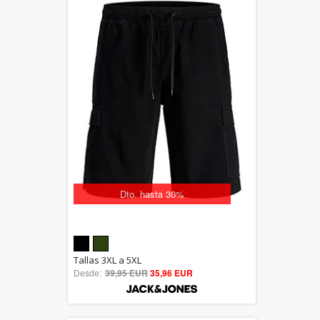
Dto. hasta 30%
5.00
Tallas 3XL a 5XL
Desde:
39,95 EUR
out of 5
35,96 EUR