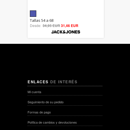
5.00
Tallas 54 a 68
Desde:
34,95 EUR
out of 5
31,46 EUR
ENLACES
DE INTERÉS
Mi cuenta
Seguimiento de su pedido
Formas de pago
Política de cambios y devoluciones