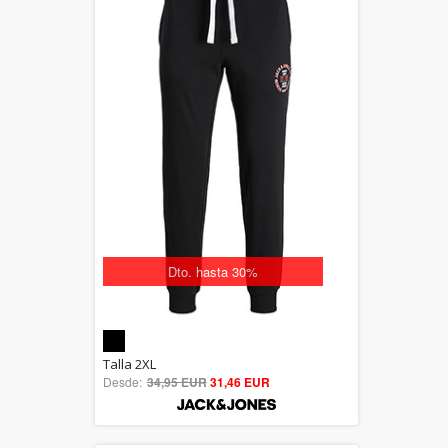
Dto. hasta 30%
5.00
Talla 2XL
Desde:
34,95 EUR
out of 5
31,46 EUR