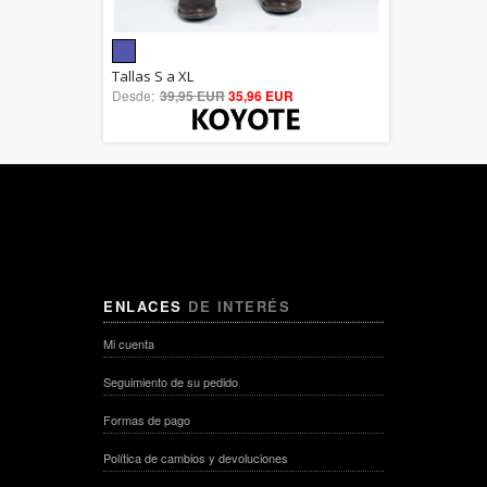
5.00
Tallas S a XL
Desde:
39,95 EUR
out of 5
35,96 EUR
ENLACES
DE INTERÉS
Mi cuenta
Seguimiento de su pedido
Formas de pago
Política de cambios y devoluciones