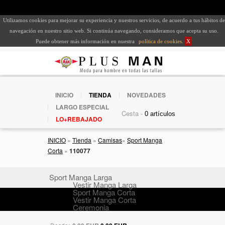
Utilizamos cookies para mejorar su experiencia y nuestros servicios, de acuerdo a tus hábitos de
navegación en nuestro sitio web. Si continúa navegando, consideramos que acepta su uso.
Puede obtener más información en nuestra
política de cookies
.
X
INICIO
TIENDA
NOVEDADES
LARGO ESPECIAL
Cesta -
LO+REBAJADO
INICIO
»
Tienda
»
Camisas
»
Sport Manga
Corta
»
110077
Sport Manga Larga
Vestir Manga Larga
Sport Manga Corta
Vestir Manga Corta
Ceremonia