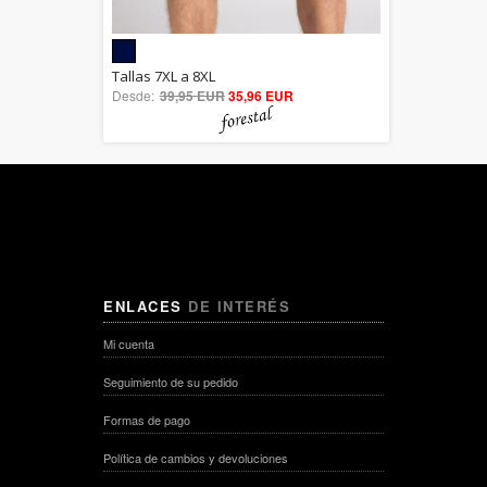
5.00
Tallas 7XL a 8XL
Desde:
39,95 EUR
out of 5
35,96 EUR
ENLACES
DE INTERÉS
Mi cuenta
Seguimiento de su pedido
Formas de pago
Política de cambios y devoluciones