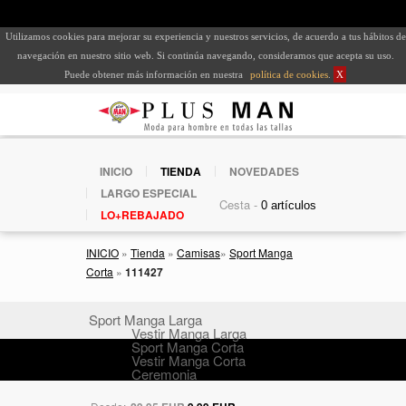
Utilizamos cookies para mejorar su experiencia y nuestros servicios, de acuerdo a tus hábitos de
navegación en nuestro sitio web. Si continúa navegando, consideramos que acepta su uso.
Puede obtener más información en nuestra
política de cookies
.
X
INICIO
TIENDA
NOVEDADES
LARGO ESPECIAL
Cesta -
LO+REBAJADO
INICIO
»
Tienda
»
Camisas
»
Sport Manga
Corta
»
111427
Sport Manga Larga
Vestir Manga Larga
Sport Manga Corta
Vestir Manga Corta
Ceremonia