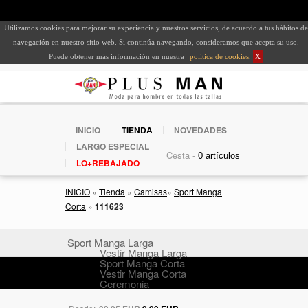
Utilizamos cookies para mejorar su experiencia y nuestros servicios, de acuerdo a tus hábitos de
navegación en nuestro sitio web. Si continúa navegando, consideramos que acepta su uso.
Puede obtener más información en nuestra
política de cookies
.
X
INICIO
TIENDA
NOVEDADES
LARGO ESPECIAL
Cesta -
LO+REBAJADO
INICIO
»
Tienda
»
Camisas
»
Sport Manga
Corta
»
111623
Sport Manga Larga
Vestir Manga Larga
Sport Manga Corta
Vestir Manga Corta
Ceremonia