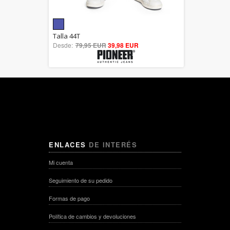
5.00
Talla 44T
Desde:
79,95 EUR
out of 5
39,98 EUR
ENLACES
DE INTERÉS
Mi cuenta
Seguimiento de su pedido
Formas de pago
Política de cambios y devoluciones