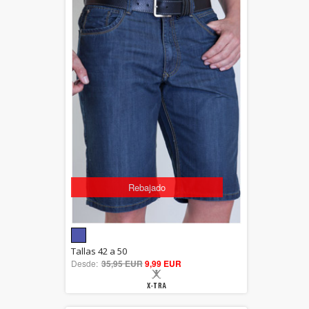
Rebajado
5.00
Tallas 42 a 50
Desde:
35,95 EUR
out of 5
9,99 EUR