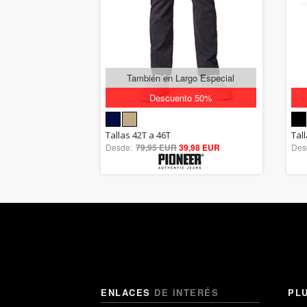
También en Largo Especial
Descuento 50%
5.00
Tallas 42T a 46T
Tal
Desde:
79,95 EUR
out of 5
39,98 EUR
Des
ENLACES
DE INTERÉS
PL