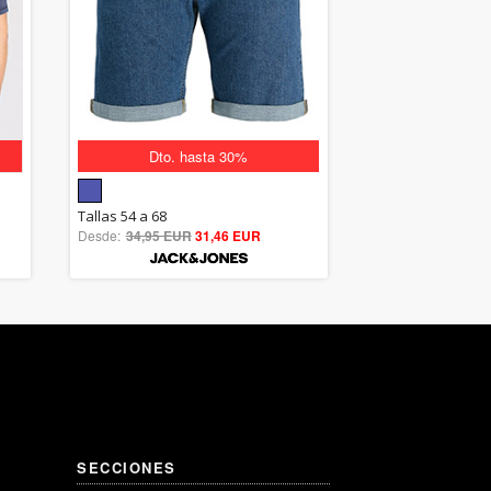
Dto. hasta 30%
5.00
Tallas 54 a 68
Desde:
34,95 EUR
out of 5
31,46 EUR
SECCIONES