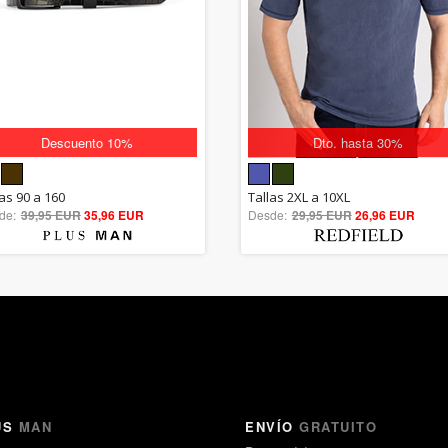
Descuento 10%
Dto. hasta 30%
5.00
5.00
las 90 a 160
Tallas 2XL a 10XL
de:
39,95 EUR
out of 5
35,96 EUR
Desde:
29,95 EUR
out of 5
26,96 EUR
US
MAN
ENVÍO
GRATUITO