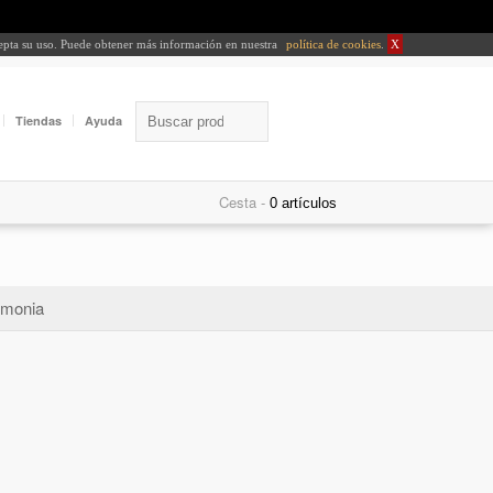
cepta su uso. Puede obtener más información en nuestra
política de cookies
.
X
Tiendas
Ayuda
Cesta -
monia