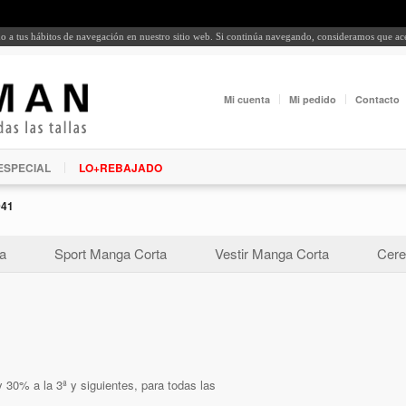
rdo a tus hábitos de navegación en nuestro sitio web. Si continúa navegando, consideramos que a
Mi cuenta
Mi pedido
Contacto
ESPECIAL
LO+REBAJADO
041
a
Sport Manga Corta
Vestir Manga Corta
Cere
 30% a la 3ª y siguientes, para todas las