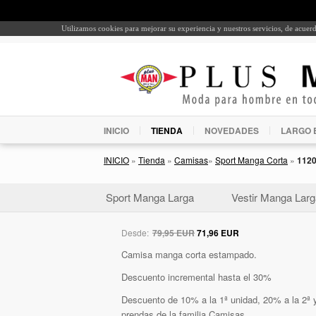
Utilizamos cookies para mejorar su experiencia y nuestros servicios, de acue
INICIO
TIENDA
NOVEDADES
LARGO 
INICIO
»
Tienda
»
Camisas
»
Sport Manga Corta
»
112
Sport Manga Larga
Vestir Manga Larg
Desde:
79,95 EUR
71,96 EUR
Camisa manga corta estampado.
Descuento incremental hasta el 30%
Descuento de 10% a la 1ª unidad, 20% a la 2ª y
prendas de la familia Camisas.