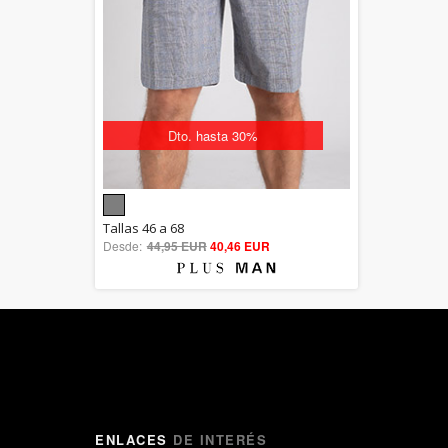
Dto. hasta 30%
5.00
Tallas 46 a 68
Desde:
44,95 EUR
out of 5
40,46 EUR
ENLACES
DE INTERÉS