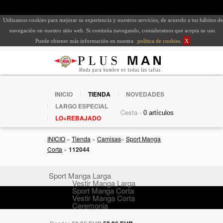
Utilizamos cookies para mejorar su experiencia y nuestros servicios, de acuerdo a tus hábitos de
navegación en nuestro sitio web. Si continúa navegando, consideramos que acepta su uso.
Puede obtener más información en nuestra
política de cookies
.
X
INICIO
TIENDA
NOVEDADES
LARGO ESPECIAL
Cesta -
LO+REBAJADO
INICIO
»
Tienda
»
Camisas
»
Sport Manga
Corta
»
112044
Sport Manga Larga
Vestir Manga Larga
Sport Manga Corta
Vestir Manga Corta
Ceremonia