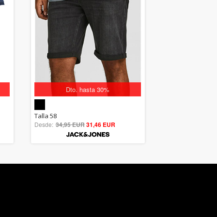
Dto. hasta 30%
5.00
Talla 58
Desde:
34,95 EUR
out of 5
31,46 EUR