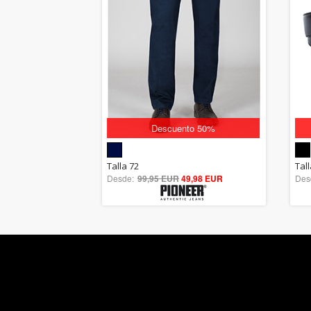
Descuento 50%
5.00
Talla 72
Tall
Desde:
99,95 EUR
out of 5
49,98 EUR
Des