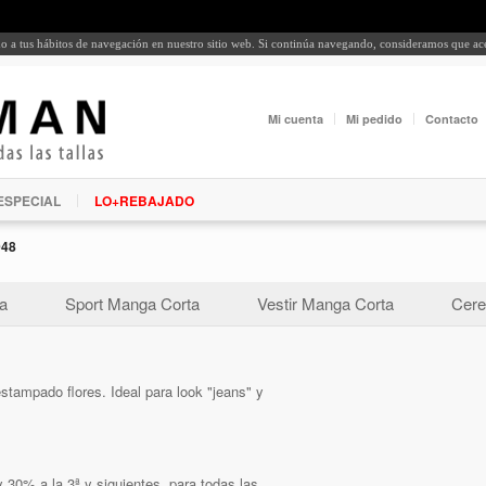
rdo a tus hábitos de navegación en nuestro sitio web. Si continúa navegando, consideramos que a
Mi cuenta
Mi pedido
Contacto
ESPECIAL
LO+REBAJADO
048
a
Sport Manga Corta
Vestir Manga Corta
Cere
stampado flores. Ideal para look "jeans" y
 30% a la 3ª y siguientes, para todas las