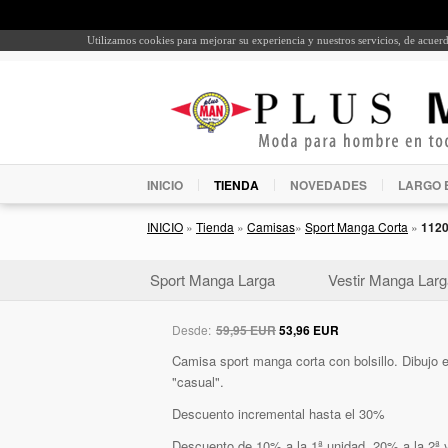
Utilizamos cookies para mejorar su experiencia y nuestros servicios, de acue
INICIO
TIENDA
NOVEDADES
LARGO 
INICIO
»
Tienda
»
Camisas
»
Sport Manga Corta
»
112
Sport Manga Larga
Vestir Manga Larg
Desde:
59,95 EUR
53,96 EUR
Camisa sport manga corta con bolsillo. Dibujo e
"casual".
Descuento incremental hasta el 30%
Descuento de 10% a la 1ª unidad, 20% a la 2ª y