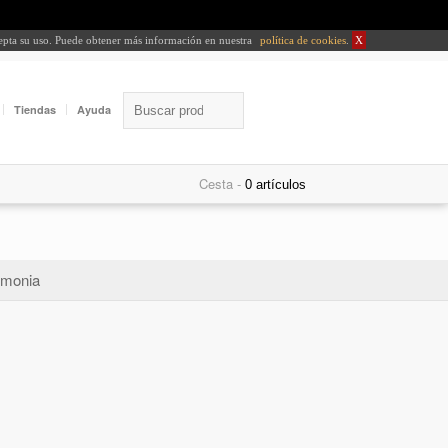
cepta su uso. Puede obtener más información en nuestra
política de cookies
.
X
Tiendas
Ayuda
Cesta -
monia