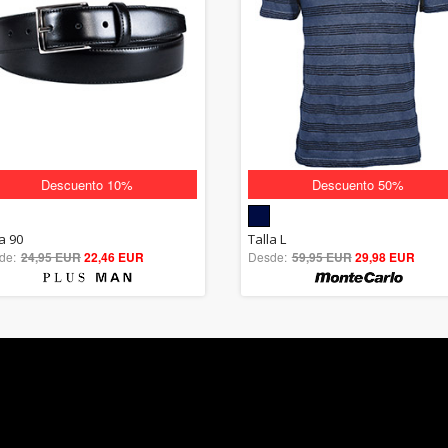
Descuento 10%
Descuento 50%
5.00
5.00
a 90
Talla L
de:
24,95 EUR
out of 5
22,46 EUR
Desde:
59,95 EUR
out of 5
29,98 EUR