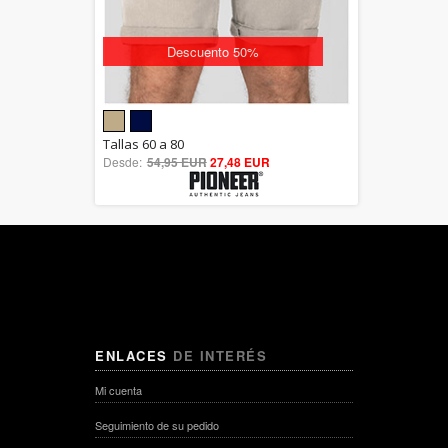
Descuento 50%
5.00
Tallas 60 a 80
Desde:
54,95 EUR
out of 5
27,48 EUR
ENLACES
DE INTERÉS
Mi cuenta
Seguimiento de su pedido