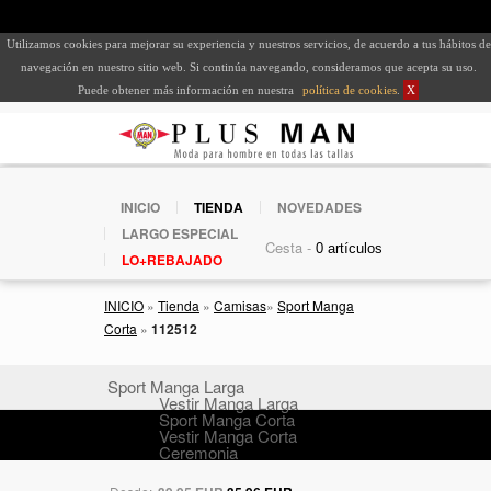
Utilizamos cookies para mejorar su experiencia y nuestros servicios, de acuerdo a tus hábitos de
navegación en nuestro sitio web. Si continúa navegando, consideramos que acepta su uso.
Puede obtener más información en nuestra
política de cookies
.
X
INICIO
TIENDA
NOVEDADES
LARGO ESPECIAL
Cesta -
LO+REBAJADO
INICIO
»
Tienda
»
Camisas
»
Sport Manga
Corta
»
112512
Sport Manga Larga
Vestir Manga Larga
Sport Manga Corta
Vestir Manga Corta
Ceremonia