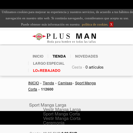
Utilizamos cookies para mejorar su experiencia y nuestros servicios, de acuerdo a tus hábitos de
navegación en nuestro sitio web. Si continúa navegando, consideramos que acepta su uso.
Puede obtener más información en nuestra
política de cookies
.
X
INICIO
TIENDA
NOVEDADES
LARGO ESPECIAL
Cesta -
LO+REBAJADO
INICIO
»
Tienda
»
Camisas
»
Sport Manga
Corta
»
112600
Sport Manga Larga
Vestir Manga Larga
Sport Manga Corta
Vestir Manga Corta
Ceremonia