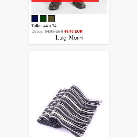
5.00
Tallas 44 a 74
Desde:
54,95 EUR
out of 5
49,46 EUR