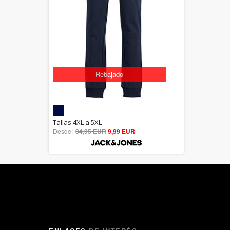
Rebajado
5.00
Tallas 4XL a 5XL
Desde:
34,95 EUR
out of 5
9,99 EUR