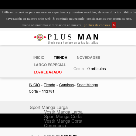
Utilizamos cookies para mejorar su experiencia y nuestros servicios, de acuerdo a tus hábitos de
navegación en nuestro sitio web. Si continúa navegando, consideramos que acepta su uso.
Puede obtener más información en nuestra
política de cookies
.
X
INICIO
TIENDA
NOVEDADES
LARGO ESPECIAL
Cesta -
LO+REBAJADO
INICIO
»
Tienda
»
Camisas
»
Sport Manga
Corta
»
112781
Sport Manga Larga
Vestir Manga Larga
Sport Manga Corta
Vestir Manga Corta
Ceremonia