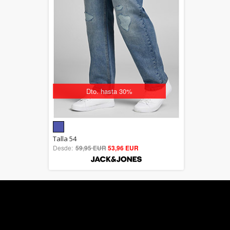
Dto. hasta 30%
5.00
Talla 54
Desde:
59,95 EUR
out of 5
53,96 EUR