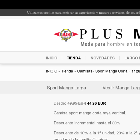
Utilizamos cookies para mejorar su experiencia y nuestros servicios, de acue
INICIO
TIENDA
NOVEDADES
LARGO 
INICIO
»
Tienda
»
Camisas
»
Sport Manga Corta
»
112
Sport Manga Larga
Vestir Manga Larg
Desde:
49,95 EUR
44,96 EUR
Camisa sport manga corta raya vertical.
Descuento incremental hasta el 30%
Descuento de 10% a la 1ª unidad, 20% a la 2ª y
prendas de la familia Camisas.