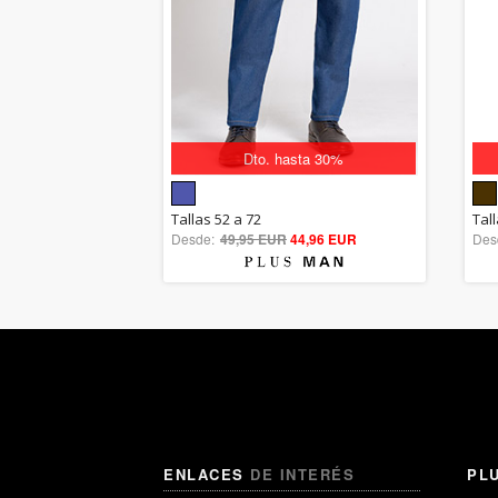
Dto. hasta 30%
5.00
Tallas 52 a 72
Tal
Desde:
49,95 EUR
out of 5
44,96 EUR
Des
ENLACES
DE INTERÉS
PL