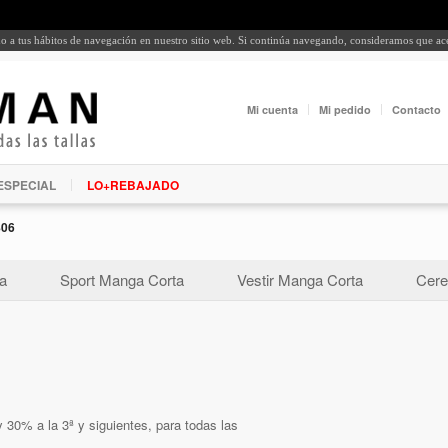
rdo a tus hábitos de navegación en nuestro sitio web. Si continúa navegando, consideramos que a
Mi cuenta
Mi pedido
Contacto
ESPECIAL
LO+REBAJADO
806
a
Sport Manga Corta
Vestir Manga Corta
Cere
 30% a la 3ª y siguientes, para todas las