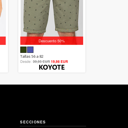
Descuento 50%
5.00
Tallas 56 a 82
Desde:
39,95 EUR
out of 5
19,98 EUR
SECCIONES