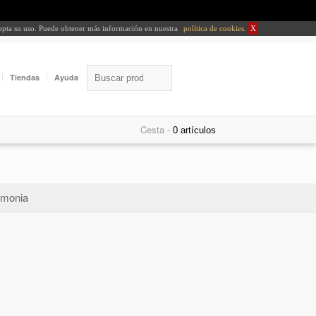
cepta su uso. Puede obtener más información en nuestra
política de cookies
.
X
Tiendas
Ayuda
Cesta -
monia