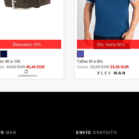
Descuento 10%
Dto. hasta 30%
5.00
5.00
las 90 a 100
Tallas M a 8XL
de:
44,95 EUR
out of 5
40,46 EUR
Desde:
25,95 EUR
out of 5
23,36 EUR
US
MAN
ENVÍO
GRATUITO