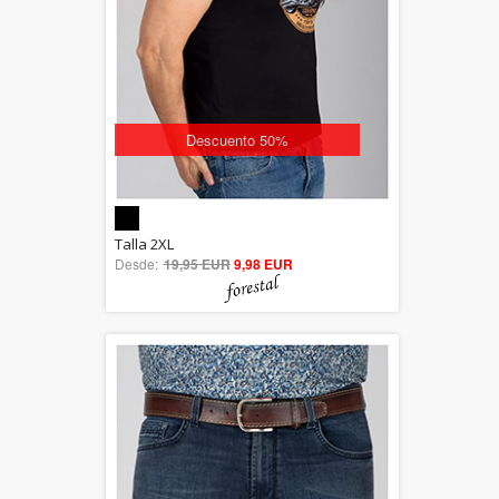
Descuento 50%
5.00
Talla 2XL
Desde:
19,95 EUR
out of 5
9,98 EUR