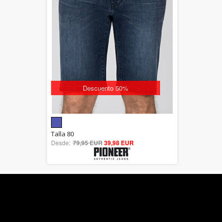
Descuento 50%
5.00
Talla 80
Desde:
79,95 EUR
out of 5
39,98 EUR