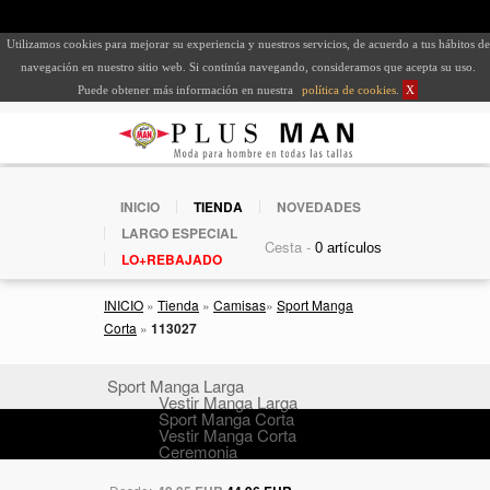
Utilizamos cookies para mejorar su experiencia y nuestros servicios, de acuerdo a tus hábitos de
navegación en nuestro sitio web. Si continúa navegando, consideramos que acepta su uso.
Puede obtener más información en nuestra
política de cookies
.
X
INICIO
TIENDA
NOVEDADES
LARGO ESPECIAL
Cesta -
LO+REBAJADO
INICIO
»
Tienda
»
Camisas
»
Sport Manga
Corta
»
113027
Sport Manga Larga
Vestir Manga Larga
Sport Manga Corta
Vestir Manga Corta
Ceremonia