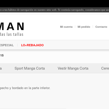
rdo a tus hábitos de navegación en nuestro sitio web. Si continúa navegando, consideramos que a
Mi cuenta
Mi pedido
Contacto
ESPECIAL
LO+REBAJADO
815
a
Sport Manga Corta
Vestir Manga Corta
Cere
echo y bordado en la parte inferior.