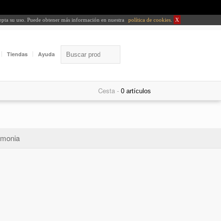
cepta su uso. Puede obtener más información en nuestra
política de cookies
.
X
Tiendas
Ayuda
Cesta -
monia