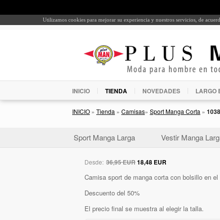
Utilizamos cookies para mejorar su experiencia y nuestros servicios, de acue
INICIO
TIENDA
NOVEDADES
LARGO 
INICIO
»
Tienda
»
Camisas
»
Sport Manga Corta
»
103
Sport Manga Larga
Vestir Manga Larg
Desde:
36,95 EUR
18,48 EUR
Camisa sport de manga corta con bolsillo en el p
Descuento del 50%
El precio final se muestra al elegir la talla.