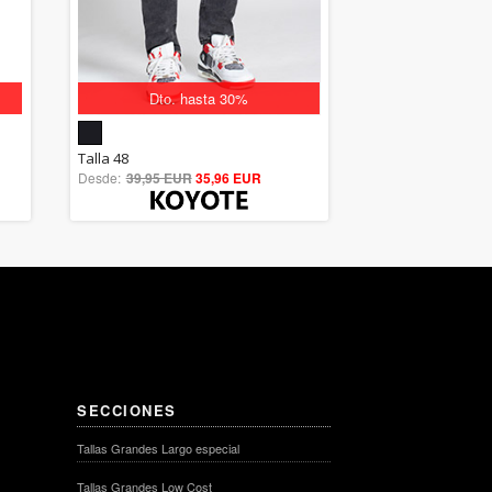
Dto. hasta 30%
5.00
Talla 48
Desde:
39,95 EUR
out of 5
35,96 EUR
SECCIONES
Tallas Grandes Largo especial
Tallas Grandes Low Cost