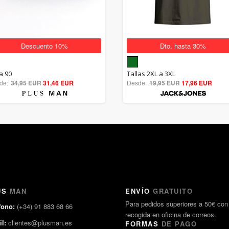
Descuento 10%
Dto. hasta 30%
5.00
5.00
a 90
Tallas 2XL a 3XL
de:
34,95 EUR
out of 5
31,46 EUR
Desde:
19,95 EUR
out of 5
17,96 EUR
US
MAN
ENVÍO
GRATUITO
Para pedidos superiores a 50€ con
fono:
(+34) 91 883 68 66
recogida en oficina de correos.
l:
clientes@plusman.es
FORMAS
DE PAGO