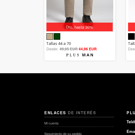
Dto. hasta 30%
5.00
Tallas 44 a 70
Tall
Desde:
49,95 EUR
out of 5
44,96 EUR
Des
ENLACES
DE INTERÉS
PL
Telé
Mi cuenta
Emai
Seguimiento de su pedido