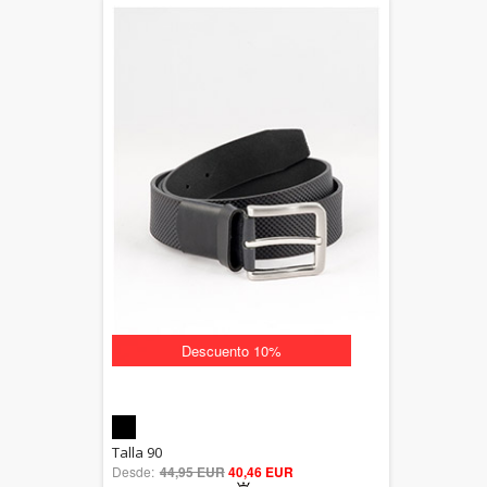
Descuento 10%
5.00
Talla 90
Desde:
44,95 EUR
out of 5
40,46 EUR