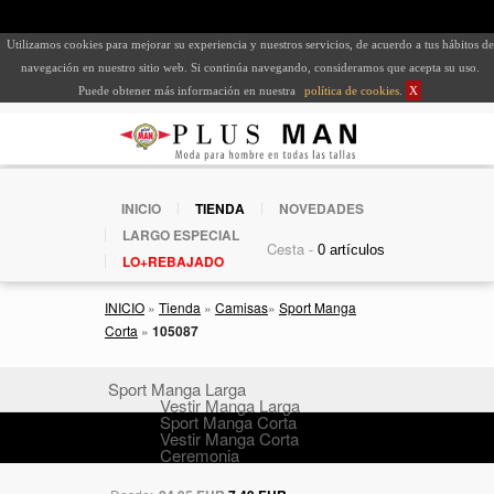
Utilizamos cookies para mejorar su experiencia y nuestros servicios, de acuerdo a tus hábitos de
navegación en nuestro sitio web. Si continúa navegando, consideramos que acepta su uso.
Puede obtener más información en nuestra
política de cookies
.
X
INICIO
TIENDA
NOVEDADES
LARGO ESPECIAL
Cesta -
LO+REBAJADO
INICIO
»
Tienda
»
Camisas
»
Sport Manga
Corta
»
105087
Sport Manga Larga
Vestir Manga Larga
Sport Manga Corta
Vestir Manga Corta
Ceremonia