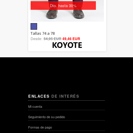
Dto. hasta 30%
5.00
Tallas 74 a 78
Desde:
54,95 EUR
out of 5
49,46 EUR
ENLACES
DE INTERÉS
Mi cuenta
Seguimiento de su pedido
Formas de pago