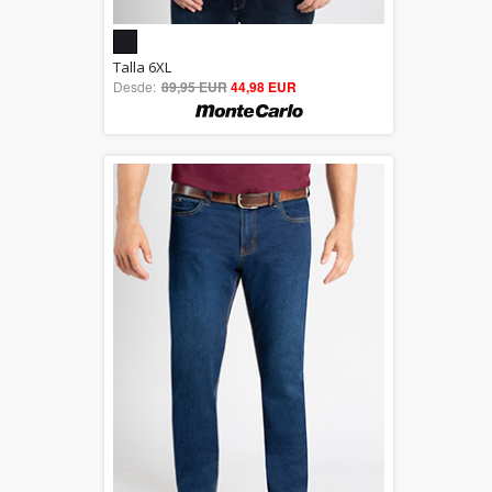
5.00
Talla 6XL
Desde:
89,95 EUR
out of 5
44,98 EUR