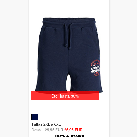
Dto. hasta 30%
5.00
Tallas 2XL a 6XL
Desde:
29,95 EUR
out of 5
26,96 EUR