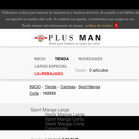
Utilizamos cookies para mejorar su experiencia y nuestros servicios, de acuerdo a tus hábitos de
navegación en nuestro sitio web. Si continúa navegando, consideramos que acepta su uso.
Puede obtener más información en nuestra
política de cookies
.
X
INICIO
TIENDA
NOVEDADES
LARGO ESPECIAL
Cesta -
LO+REBAJADO
INICIO
»
Tienda
»
Camisas
»
Sport Manga
Corta
»
102553
Sport Manga Larga
Vestir Manga Larga
Sport Manga Corta
Vestir Manga Corta
Ceremonia