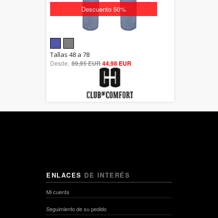
Descuento 50%
5.00
Tallas 48 a 78
Desde:
89,95 EUR
out of 5
44,98 EUR
ENLACES
DE INTERÉS
Mi cuenta
Seguimiento de su pedido