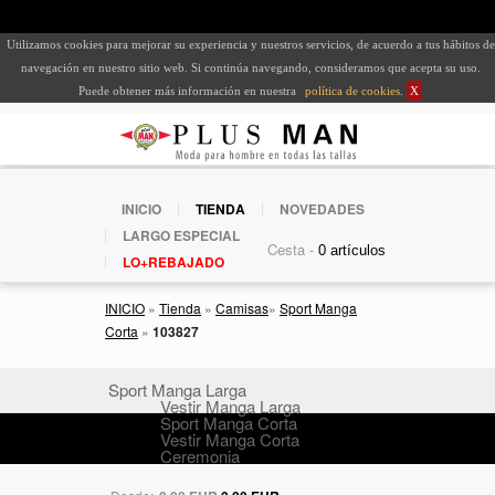
Utilizamos cookies para mejorar su experiencia y nuestros servicios, de acuerdo a tus hábitos de
navegación en nuestro sitio web. Si continúa navegando, consideramos que acepta su uso.
Puede obtener más información en nuestra
política de cookies
.
X
INICIO
TIENDA
NOVEDADES
LARGO ESPECIAL
Cesta -
LO+REBAJADO
INICIO
»
Tienda
»
Camisas
»
Sport Manga
Corta
»
103827
Sport Manga Larga
Vestir Manga Larga
Sport Manga Corta
Vestir Manga Corta
Ceremonia