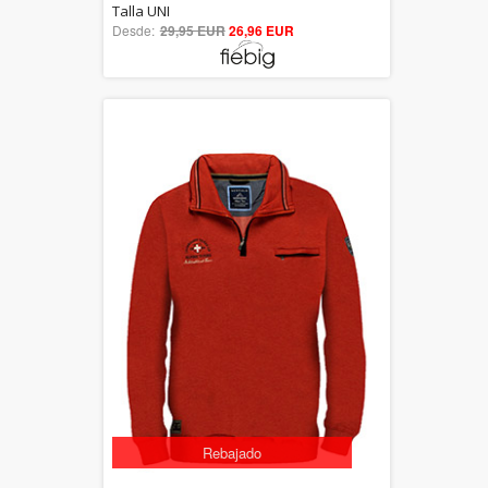
5.00
Talla UNI
Desde:
29,95 EUR
out of 5
26,96 EUR
Rebajado