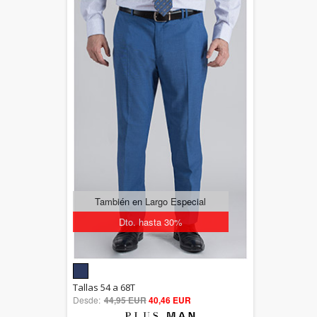
También en Largo Especial
Dto. hasta 30%
5.00
Tallas 54 a 68T
Desde:
44,95 EUR
out of 5
40,46 EUR