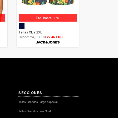
Dto. hasta 30%
5.00
Tallas XL a 2XL
Desde:
24,95 EUR
out of 5
22,46 EUR
SECCIONES
Tallas Grandes Largo especial
Tallas Grandes Low Cost