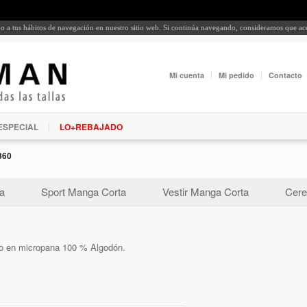
rdo a tus hábitos de navegación en nuestro sitio web. Si continúa navegando, consideramos que a
Mi cuenta
Mi pedido
Contacto
ESPECIAL
LO+REBAJADO
360
a
Sport Manga Corta
Vestir Manga Corta
Cere
ido en micropana 100 % Algodón.