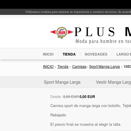
Utilizamos cookies para mejorar su experiencia y nuestros servicios, de acue
INICIO
TIENDA
NOVEDADES
LARGO 
INICIO
»
Tienda
»
Camisas
»
Sport Manga Larga
»
105
Sport Manga Larga
Vestir Manga Larg
Desde:
0,00 EUR
0,00 EUR
Camisa sport de manga larga con bolsillo. Tej
Rebajado
El precio final se muestra al elegir la talla.