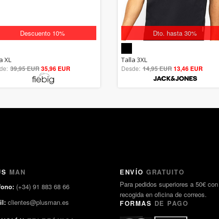
Descuento 10%
Dto. hasta 30%
5.00
5.00
a XL
Talla 3XL
de:
39,95 EUR
out of 5
35,96 EUR
Desde:
14,95 EUR
out of 5
13,46 EUR
US
MAN
ENVÍO
GRATUITO
Para pedidos superiores a 50€ con
fono:
(+34) 91 883 68 66
recogida en oficina de correos.
l:
clientes@plusman.es
FORMAS
DE PAGO