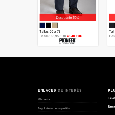
Descuento 50%
5.00
Tallas 66 a 78
Tall
Desde:
86,95 EUR
out of 5
43,48 EUR
Des
ENLACES
DE INTERÉS
PL
Telé
Mi cuenta
Emai
Seguimiento de su pedido