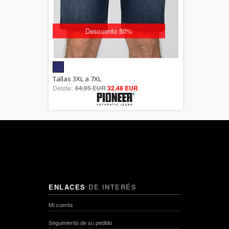
Descuento 50%
5.00
Tallas 3XL a 7XL
Desde:
64,95 EUR
out of 5
32,48 EUR
ENLACES
DE INTERÉS
Mi cuenta
Seguimiento de su pedido