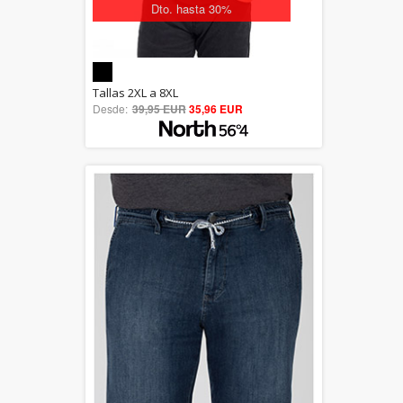
Dto. hasta 30%
5.00
Tallas 2XL a 8XL
Desde:
39,95 EUR
out of 5
35,96 EUR