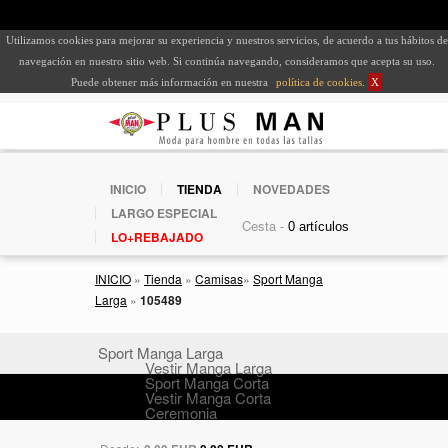
Utilizamos cookies para mejorar su experiencia y nuestros servicios, de acuerdo a tus hábitos de
navegación en nuestro sitio web. Si continúa navegando, consideramos que acepta su uso.
Puede obtener más información en nuestra
política de cookies
.
X
INICIO
TIENDA
NOVEDADES
LARGO ESPECIAL
Cesta -
LO+REBAJADO
INICIO
»
Tienda
»
Camisas
»
Sport Manga
Larga
»
105489
Sport Manga Larga
Vestir Manga Larga
Sport Manga Corta
Vestir Manga Corta
Ceremonia