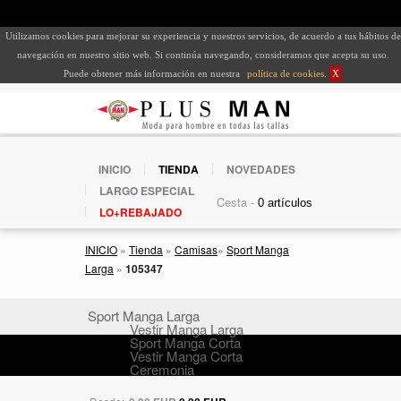
Utilizamos cookies para mejorar su experiencia y nuestros servicios, de acuerdo a tus hábitos de
navegación en nuestro sitio web. Si continúa navegando, consideramos que acepta su uso.
Puede obtener más información en nuestra
política de cookies
.
X
INICIO
TIENDA
NOVEDADES
LARGO ESPECIAL
Cesta -
LO+REBAJADO
INICIO
»
Tienda
»
Camisas
»
Sport Manga
Larga
»
105347
Sport Manga Larga
Vestir Manga Larga
Sport Manga Corta
Vestir Manga Corta
Ceremonia