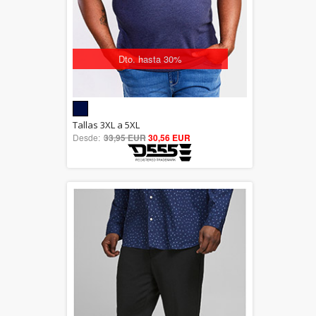
Dto. hasta 30%
5.00
Tallas 3XL a 5XL
Desde:
33,95 EUR
out of 5
30,56 EUR