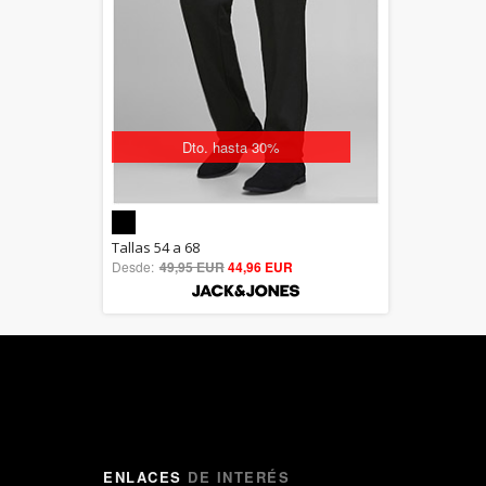
Dto. hasta 30%
5.00
Tallas 54 a 68
Desde:
49,95 EUR
out of 5
44,96 EUR
ENLACES
DE INTERÉS