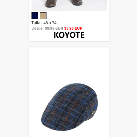
5.00
Tallas 48 a 74
Desde:
39,95 EUR
out of 5
35,96 EUR