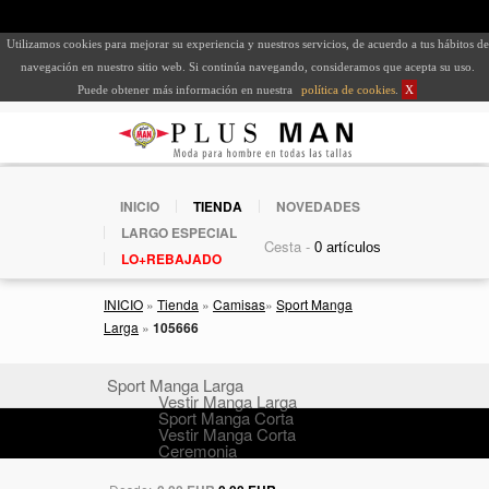
Utilizamos cookies para mejorar su experiencia y nuestros servicios, de acuerdo a tus hábitos de
navegación en nuestro sitio web. Si continúa navegando, consideramos que acepta su uso.
Puede obtener más información en nuestra
política de cookies
.
X
INICIO
TIENDA
NOVEDADES
LARGO ESPECIAL
Cesta -
LO+REBAJADO
INICIO
»
Tienda
»
Camisas
»
Sport Manga
Larga
»
105666
Sport Manga Larga
Vestir Manga Larga
Sport Manga Corta
Vestir Manga Corta
Ceremonia