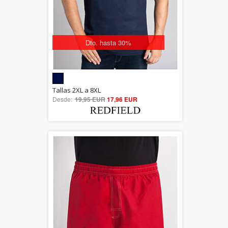
Dto. hasta 30%
5.00
Tallas 2XL a 8XL
Desde:
19,95 EUR
out of 5
17,96 EUR