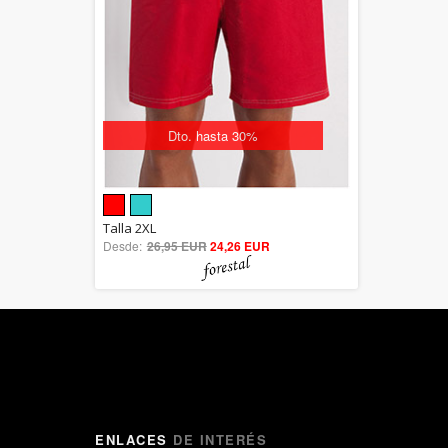
Dto. hasta 30%
5.00
Talla 2XL
Desde:
26,95 EUR
out of 5
24,26 EUR
ENLACES
DE INTERÉS