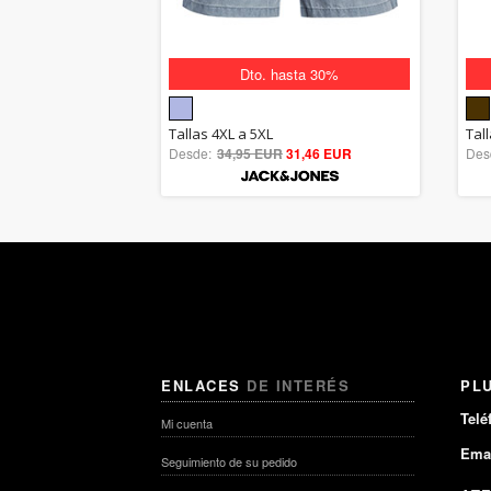
Dto. hasta 30%
5.00
Tallas 4XL a 5XL
Tal
Desde:
34,95 EUR
out of 5
31,46 EUR
Des
ENLACES
DE INTERÉS
PL
Telé
Mi cuenta
Emai
Seguimiento de su pedido