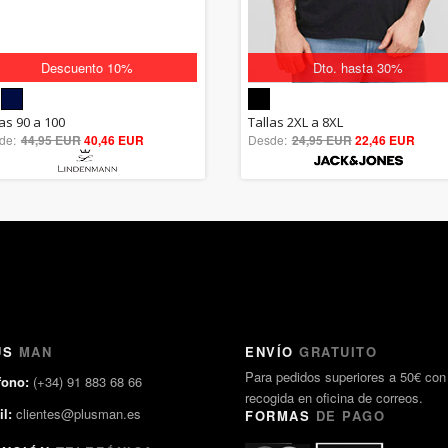
Descuento 10%
Dto. hasta 30%
5.00
5.00
las 90 a 100
Tallas 2XL a 8XL
de:
44,95 EUR
out of 5
40,46 EUR
Desde:
24,95 EUR
out of 5
22,46 EUR
US
MAN
ENVÍO
GRATUITO
Para pedidos superiores a 50€ con
fono:
(+34) 91 883 68 66
recogida en oficina de correos.
l:
clientes@plusman.es
FORMAS
DE PAGO