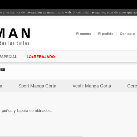
rdo a tus hábitos de navegación en nuestro sitio web. Si continúa navegando, consideramos que a
Mi cuenta
Mi pedido
Contacto
ESPECIAL
LO+REBAJADO
285
a
Sport Manga Corta
Vestir Manga Corta
Cere
lo, puños y tapeta combinados.