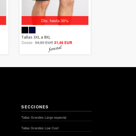
Dto. hasta 30%
5.00
Tallas 3XL a 8XL
Desde:
34,95 EUR
out of 5
31,46 EUR
SECCIONES
Tallas Grandes Largo especial
Tallas Grandes Low Cost