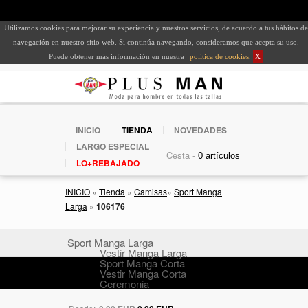
Utilizamos cookies para mejorar su experiencia y nuestros servicios, de acuerdo a tus hábitos de
navegación en nuestro sitio web. Si continúa navegando, consideramos que acepta su uso.
Puede obtener más información en nuestra
política de cookies
.
X
INICIO
TIENDA
NOVEDADES
LARGO ESPECIAL
Cesta -
LO+REBAJADO
INICIO
»
Tienda
»
Camisas
»
Sport Manga
Larga
»
106176
Sport Manga Larga
Vestir Manga Larga
Sport Manga Corta
Vestir Manga Corta
Ceremonia