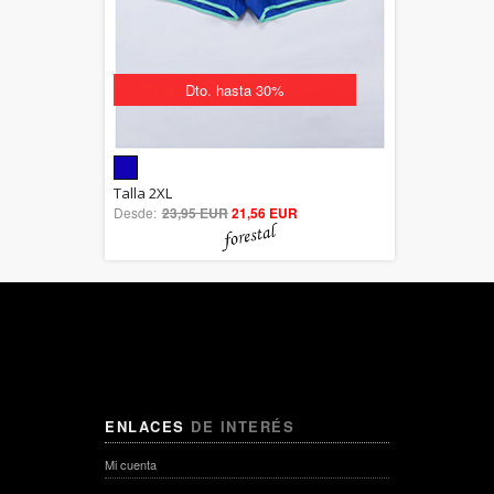
Dto. hasta 30%
5.00
Talla 2XL
Desde:
23,95 EUR
out of 5
21,56 EUR
ENLACES
DE INTERÉS
Mi cuenta