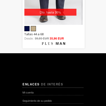
Dto. hasta 30%
5.00
Tallas 44 a 68
Desde:
39,95 EUR
out of 5
35,96 EUR
ENLACES
DE INTERÉS
Mi cuenta
Seguimiento de su pedido