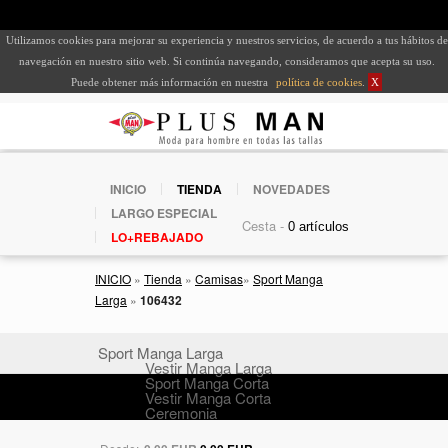
Utilizamos cookies para mejorar su experiencia y nuestros servicios, de acuerdo a tus hábitos de
navegación en nuestro sitio web. Si continúa navegando, consideramos que acepta su uso.
Puede obtener más información en nuestra
política de cookies
.
X
INICIO
TIENDA
NOVEDADES
LARGO ESPECIAL
Cesta -
LO+REBAJADO
INICIO
»
Tienda
»
Camisas
»
Sport Manga
Larga
»
106432
Sport Manga Larga
Vestir Manga Larga
Sport Manga Corta
Vestir Manga Corta
Ceremonia