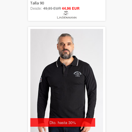
5.00
Talla 90
Desde:
49,95 EUR
out of 5
44,96 EUR
Dto. hasta 30%