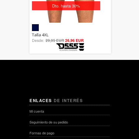
Dto. hasta 30%
5.00
Talla 4XL
Desde:
29,95 EUR
out of 5
26,96 EUR
ENLACES
DE INTERÉS
Mi cuenta
Seguimiento de su pedido
Formas de pago