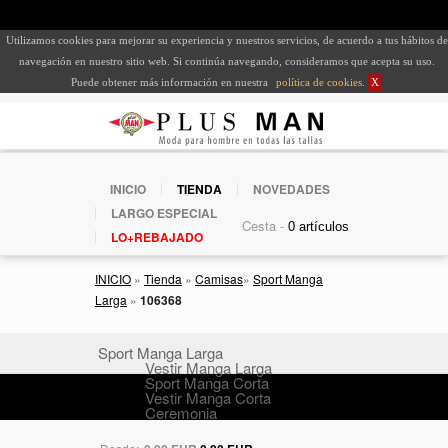
Utilizamos cookies para mejorar su experiencia y nuestros servicios, de acuerdo a tus hábitos de
navegación en nuestro sitio web. Si continúa navegando, consideramos que acepta su uso.
Puede obtener más información en nuestra
política de cookies
.
X
INICIO
TIENDA
NOVEDADES
LARGO ESPECIAL
Cesta -
LO+REBAJADO
INICIO
»
Tienda
»
Camisas
»
Sport Manga
Larga
»
106368
Sport Manga Larga
Vestir Manga Larga
Sport Manga Corta
Vestir Manga Corta
Ceremonia