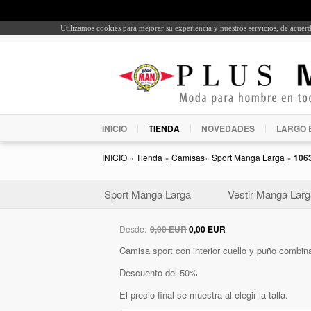
Utilizamos cookies para mejorar su experiencia y nuestros servicios, de acue
INICIO
TIENDA
NOVEDADES
LARGO 
INICIO
»
Tienda
»
Camisas
»
Sport Manga Larga
»
106
Sport Manga Larga
Vestir Manga Larg
Desde:
0,00 EUR
0,00 EUR
Camisa sport con interior cuello y puño combin
Descuento del 50%
El precio final se muestra al elegir la talla.