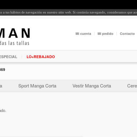
rdo a tus hábitos de navegación en nuestro sitio web. Si continúa navegando, consideramos que a
Mi cuenta
Mi pedido
Contacto
ESPECIAL
LO+REBAJADO
369
a
Sport Manga Corta
Vestir Manga Corta
Cere
ado.