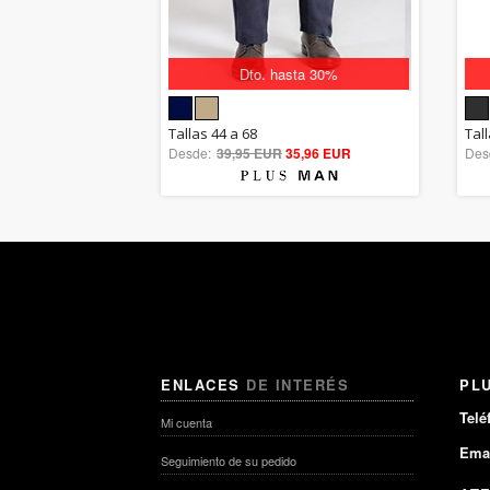
Dto. hasta 30%
5.00
Tallas 44 a 68
Tall
Desde:
39,95 EUR
out of 5
35,96 EUR
Des
ENLACES
DE INTERÉS
PL
Telé
Mi cuenta
Emai
Seguimiento de su pedido