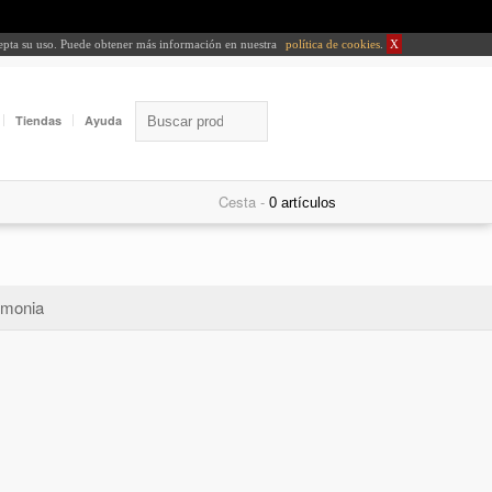
cepta su uso. Puede obtener más información en nuestra
política de cookies
.
X
Tiendas
Ayuda
Cesta -
monia