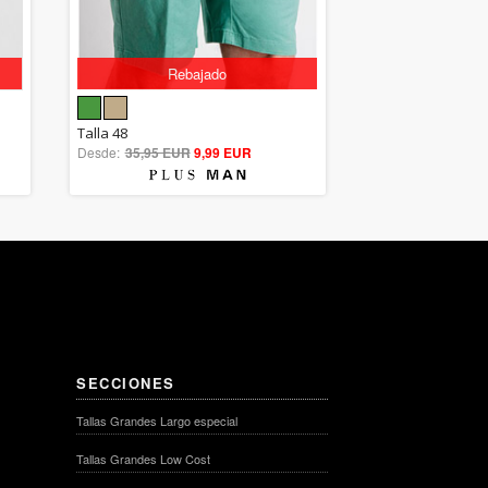
Rebajado
5.00
Talla 48
Desde:
35,95 EUR
out of 5
9,99 EUR
SECCIONES
Tallas Grandes Largo especial
Tallas Grandes Low Cost