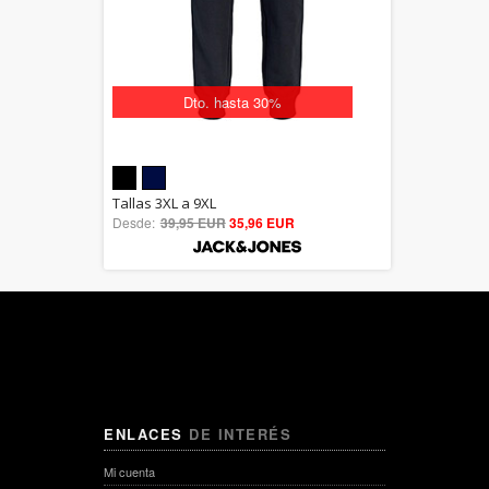
Dto. hasta 30%
5.00
Tallas 3XL a 9XL
Desde:
39,95 EUR
out of 5
35,96 EUR
ENLACES
DE INTERÉS
Mi cuenta