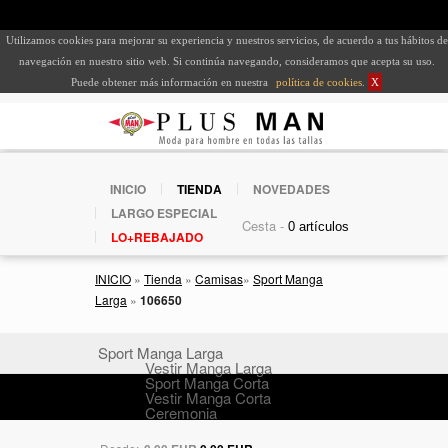
Utilizamos cookies para mejorar su experiencia y nuestros servicios, de acuerdo a tus hábitos de
navegación en nuestro sitio web. Si continúa navegando, consideramos que acepta su uso.
Puede obtener más información en nuestra
política de cookies
.
X
INICIO
TIENDA
NOVEDADES
LARGO ESPECIAL
Cesta -
LO+REBAJADO
INICIO
»
Tienda
»
Camisas
»
Sport Manga
Larga
»
106650
Sport Manga Larga
Vestir Manga Larga
Sport Manga Corta
Vestir Manga Corta
Ceremonia