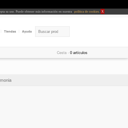
cepta su uso. Puede obtener más información en nuestra
política de cookies
.
X
Tiendas
Ayuda
Cesta -
monia