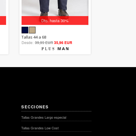
Dto. hasta 30%
5.00
Tallas 44 a 68
Desde:
39,95 EUR
out of 5
35,96 EUR
SECCIONES
Tallas Grandes Largo especial
Tallas Grandes Low Cost