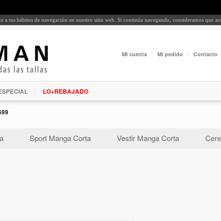
rdo a tus hábitos de navegación en nuestro sitio web. Si continúa navegando, consideramos que a
Mi cuenta
Mi pedido
Contacto
ESPECIAL
LO+REBAJADO
699
a
Sport Manga Corta
Vestir Manga Corta
Cere