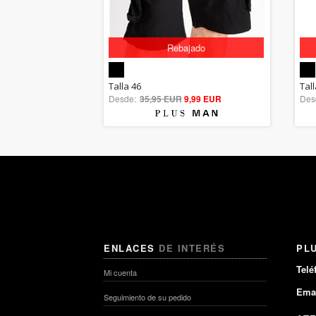
Rebajado
5.00
Talla 46
Tal
Desde:
35,95 EUR
out of 5
9,99 EUR
Des
ENLACES
DE INTERÉS
PL
Telé
Mi cuenta
Emai
Seguimiento de su pedido