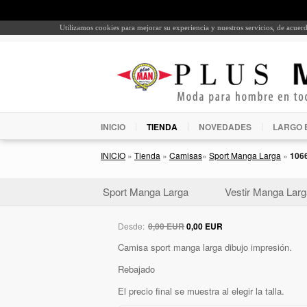
Utilizamos cookies para mejorar su experiencia y nuestros servicios, de acue
INICIO
TIENDA
NOVEDADES
LARGO 
INICIO
»
Tienda
»
Camisas
»
Sport Manga Larga
»
106
Sport Manga Larga
Vestir Manga Larg
Desde:
0,00 EUR
0,00 EUR
Camisa sport manga larga dibujo impresión.
Rebajado
El precio final se muestra al elegir la talla.