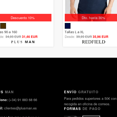
Descuento 10%
Dto. hasta 30%
5.00
5.00
las 90 a 160
Tallas L a XL
de:
34,95 EUR
out of 5
31,46 EUR
Desde:
39,95 EUR
out of 5
35,96 EUR
US
MAN
ENVÍO
GRATUITO
Para pedidos superiores a 50€ con
fono:
(+34) 91 883 68 66
recogida en oficina de correos.
l:
clientes@plusman.es
FORMAS
DE PAGO