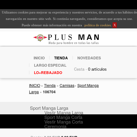
Utilizamos cookies para mejorar su experiencia y nuestros servicios, de acuerdo a tus hábitos de
navegación en nuestro sitio web. Si continúa navegando, consideramos que acepta su uso.
Puede obtener más información en nuestra
política de cookies
.
X
INICIO
TIENDA
NOVEDADES
LARGO ESPECIAL
Cesta -
LO+REBAJADO
INICIO
»
Tienda
»
Camisas
»
Sport Manga
Larga
»
106704
Sport Manga Larga
Vestir Manga Larga
Sport Manga Corta
Vestir Manga Corta
Ceremonia