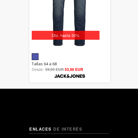
Dto. hasta 30%
5.00
Tallas 64 a 68
Desde:
59,95 EUR
out of 5
53,96 EUR
ENLACES
DE INTERÉS