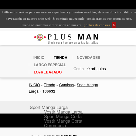
Utilizamos cookies para mejorar su experiencia y nuestros servicios, de acuerdo a tus hábitos de
navegación en nuestro sitio web. Si continúa navegando, consideramos que acepta su uso.
Puede obtener más información en nuestra
política de cookies
.
X
INICIO
TIENDA
NOVEDADES
LARGO ESPECIAL
Cesta -
LO+REBAJADO
INICIO
»
Tienda
»
Camisas
»
Sport Manga
Larga
»
106632
Sport Manga Larga
Vestir Manga Larga
Sport Manga Corta
Vestir Manga Corta
Ceremonia