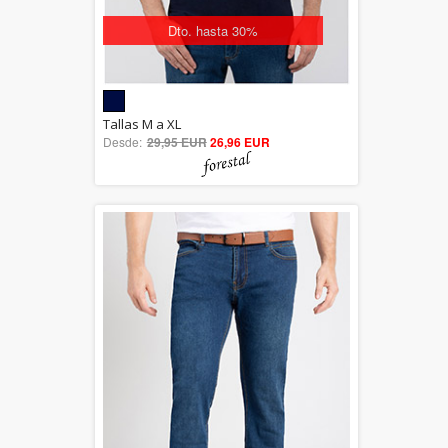
Dto. hasta 30%
5.00
Tallas M a XL
Desde:
29,95 EUR
out of 5
26,96 EUR