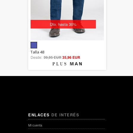
Dto. hasta 30%
5.00
Talla 48
Desde:
39,95 EUR
out of 5
35,96 EUR
ENLACES
DE INTERÉS
Mi cuenta