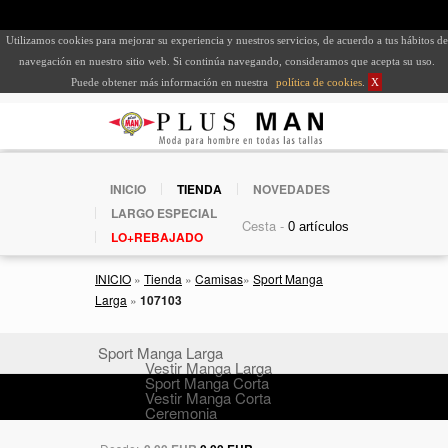
Utilizamos cookies para mejorar su experiencia y nuestros servicios, de acuerdo a tus hábitos de
navegación en nuestro sitio web. Si continúa navegando, consideramos que acepta su uso.
Puede obtener más información en nuestra
política de cookies
.
X
INICIO
TIENDA
NOVEDADES
LARGO ESPECIAL
Cesta -
LO+REBAJADO
INICIO
»
Tienda
»
Camisas
»
Sport Manga
Larga
»
107103
Sport Manga Larga
Vestir Manga Larga
Sport Manga Corta
Vestir Manga Corta
Ceremonia