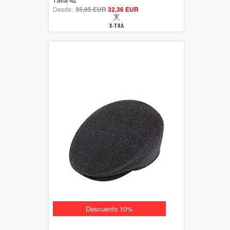
Talla 42
Desde:
35,95 EUR
out of 5
32,36 EUR
Descuento 10%