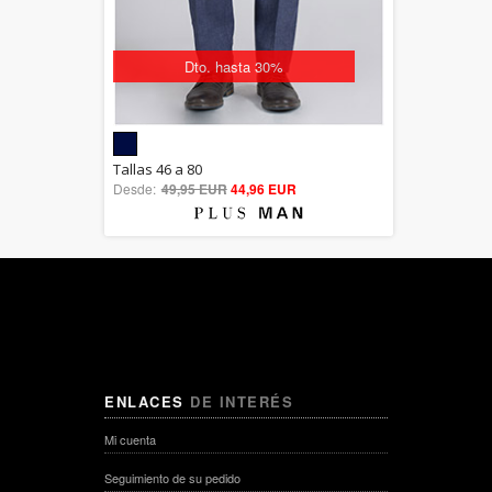
Dto. hasta 30%
5.00
Tallas 46 a 80
Desde:
49,95 EUR
out of 5
44,96 EUR
ENLACES
DE INTERÉS
Mi cuenta
Seguimiento de su pedido