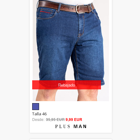
Rebajado
5.00
Talla 46
Desde:
35,95 EUR
out of 5
9,99 EUR