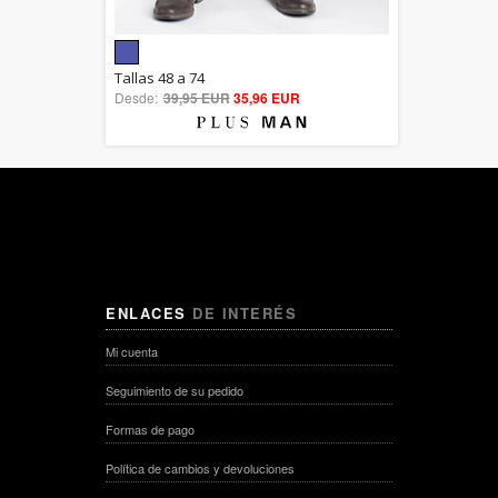
5.00
Tallas 48 a 74
Desde:
39,95 EUR
out of 5
35,96 EUR
ENLACES
DE INTERÉS
Mi cuenta
Seguimiento de su pedido
Formas de pago
Política de cambios y devoluciones