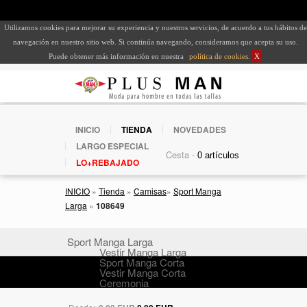
Utilizamos cookies para mejorar su experiencia y nuestros servicios, de acuerdo a tus hábitos de
navegación en nuestro sitio web. Si continúa navegando, consideramos que acepta su uso.
Puede obtener más información en nuestra
política de cookies
.
X
INICIO
TIENDA
NOVEDADES
LARGO ESPECIAL
Cesta -
LO+REBAJADO
INICIO
»
Tienda
»
Camisas
»
Sport Manga
Larga
»
108649
Sport Manga Larga
Vestir Manga Larga
Sport Manga Corta
Vestir Manga Corta
Ceremonia