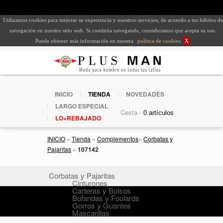
Utilizamos cookies para mejorar su experiencia y nuestros servicios, de acuerdo a tus hábitos de
navegación en nuestro sitio web. Si continúa navegando, consideramos que acepta su uso.
Puede obtener más información en nuestra
política de cookies
.
X
INICIO
TIENDA
NOVEDADES
LARGO ESPECIAL
Cesta -
LO+REBAJADO
INICIO
»
Tienda
»
Complementos
»
Corbatas y
Pajaritas
»
107142
Corbatas y Pajaritas
Cinturones
Carteras y Bolsos
Bufandas y Foulards
Gorros y Guantes
Mascarillas