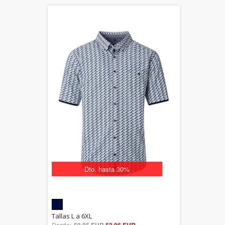
Dto. hasta 30%
5.00
Tallas L a 6XL
Desde:
59,95 EUR
53,96 EUR