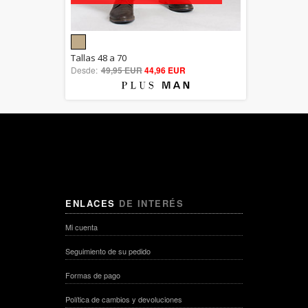
5.00
Tallas 48 a 70
Desde:
49,95 EUR
out of 5
44,96 EUR
ENLACES
DE INTERÉS
Mi cuenta
Seguimiento de su pedido
Formas de pago
Política de cambios y devoluciones