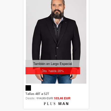
También en Largo Especial
Dto. hasta 20%
5.00
Tallas 48T a 52T
Desde:
114,95 EUR
out of 5
103,46 EUR