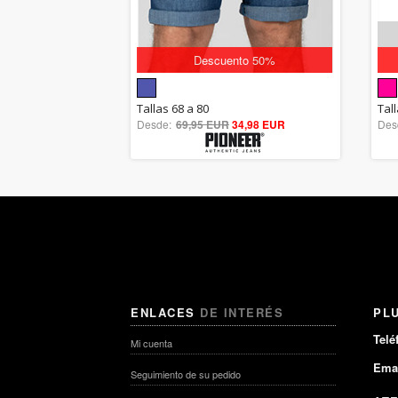
Descuento 50%
5.00
Tallas 68 a 80
Tal
Desde:
69,95 EUR
out of 5
34,98 EUR
Des
ENLACES
DE INTERÉS
PL
Telé
Mi cuenta
Emai
Seguimiento de su pedido