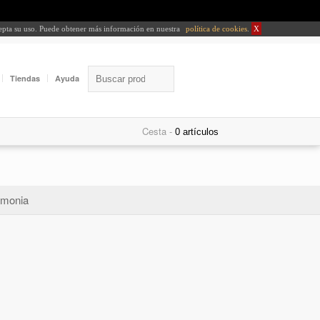
cepta su uso. Puede obtener más información en nuestra
política de cookies
.
X
Tiendas
Ayuda
Cesta -
monia