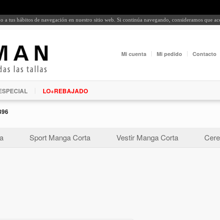
rdo a tus hábitos de navegación en nuestro sitio web. Si continúa navegando, consideramos que a
Mi cuenta
Mi pedido
Contacto
ESPECIAL
LO+REBAJADO
396
a
Sport Manga Corta
Vestir Manga Corta
Cere