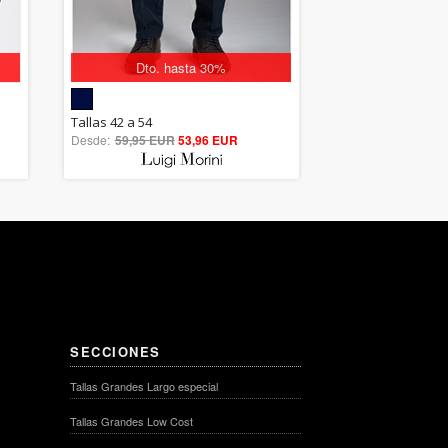
Dto. hasta 30%
5.00
Tallas 42 a 54
Desde:
59,95 EUR
out of 5
53,96 EUR
SECCIONES
Tallas Grandes Largo especial
Tallas Grandes Low Cost