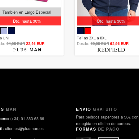
También en Largo Especial
Dto. hasta 30%
Dto. hasta 30%
5.00
5.00
la UNI
Tallas 2XL a 8XL
de:
24,95 EUR
out of 5
22,46 EUR
Desde:
69,95 EUR
out of 5
62,96 EUR
US
MAN
ENVÍO
GRATUITO
Para pedidos superiores a 50€ con
fono:
(+34) 91 883 68 66
recogida en oficina de correos.
l:
clientes@plusman.es
FORMAS
DE PAGO