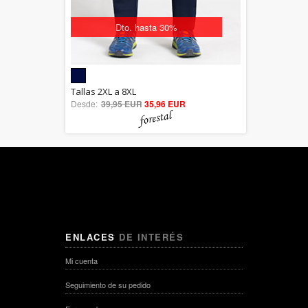
Dto. hasta 30%
5.00
Tallas 2XL a 8XL
Desde:
39,95 EUR
out of 5
35,96 EUR
ENLACES
DE INTERÉS
Mi cuenta
Seguimiento de su pedido