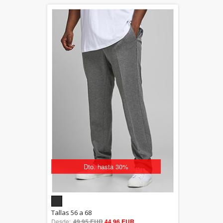
Dto. hasta 30%
5.00
Tallas 56 a 68
Desde:
49,95 EUR
out of 5
44,96 EUR