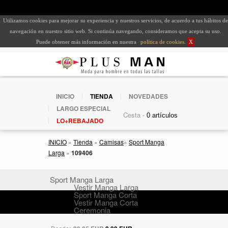
Utilizamos cookies para mejorar su experiencia y nuestros servicios, de acuerdo a tus hábitos de
navegación en nuestro sitio web. Si continúa navegando, consideramos que acepta su uso.
Puede obtener más información en nuestra
política de cookies
.
X
INICIO
TIENDA
NOVEDADES
LARGO ESPECIAL
Cesta -
LO+REBAJADO
INICIO
»
Tienda
»
Camisas
»
Sport Manga
Larga
»
109406
Sport Manga Larga
Vestir Manga Larga
Sport Manga Corta
Vestir Manga Corta
Ceremonia