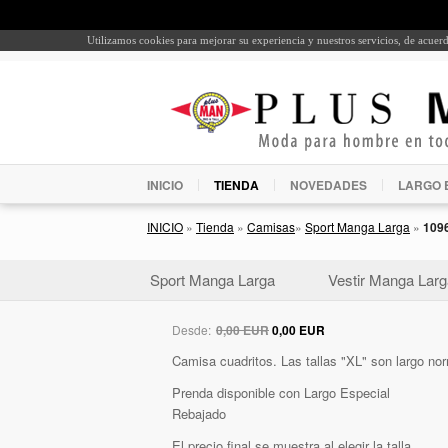
Utilizamos cookies para mejorar su experiencia y nuestros servicios, de acue
INICIO
TIENDA
NOVEDADES
LARGO 
INICIO
»
Tienda
»
Camisas
»
Sport Manga Larga
»
109
Sport Manga Larga
Vestir Manga Larg
Desde:
0,00 EUR
0,00 EUR
Camisa cuadritos. Las tallas "XL" son largo norm
Prenda disponible con Largo Especial
Rebajado
El precio final se muestra al elegir la talla.