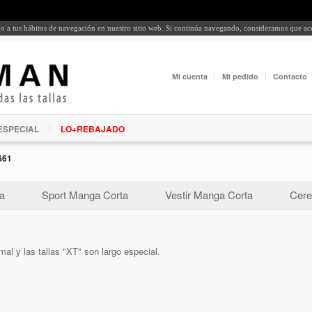
rdo a tus hábitos de navegación en nuestro sitio web. Si continúa navegando, consideramos que a
Mi cuenta
Mi pedido
Contacto
ESPECIAL
LO+REBAJADO
661
a
Sport Manga Corta
Vestir Manga Corta
Cere
al y las tallas "XT" son largo especial.