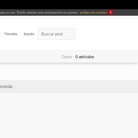
cepta su uso. Puede obtener más información en nuestra
política de cookies
.
X
Tiendas
Ayuda
Cesta -
monia