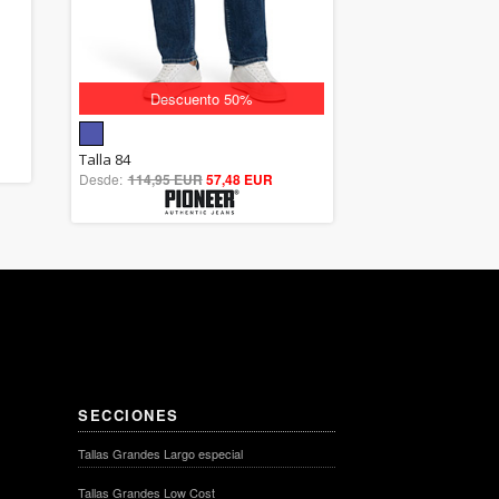
Descuento 50%
5.00
Talla 84
Desde:
114,95 EUR
out of 5
57,48 EUR
SECCIONES
Tallas Grandes Largo especial
Tallas Grandes Low Cost