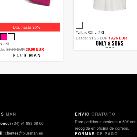
Dto. hasta 30%
Dto. hasta 30%
5.00
Tallas 3XL a 5XL
Desde:
21,95 EUR
out of 5
19,76 EUR
5.00
la UNI
de:
29,95 EUR
out of 5
26,96 EUR
US
MAN
ENVÍO
GRATUITO
Para pedidos superiores a 50€ con
fono:
(+34) 91 883 68 66
recogida en oficina de correos.
l:
clientes@plusman.es
FORMAS
DE PAGO