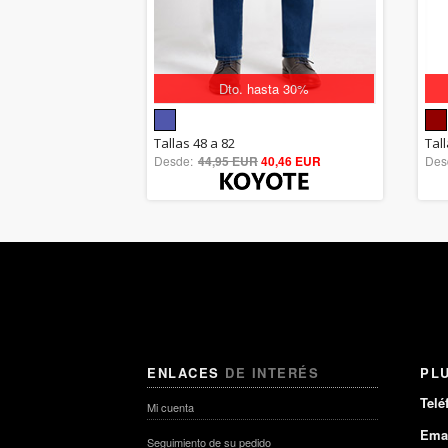
Dto. hasta 30%
5.00
Tallas 48 a 82
Tal
Desde:
44,95 EUR
out of 5
40,46 EUR
Des
ENLACES
DE INTERÉS
PL
Telé
Mi cuenta
Emai
Seguimiento de su pedido